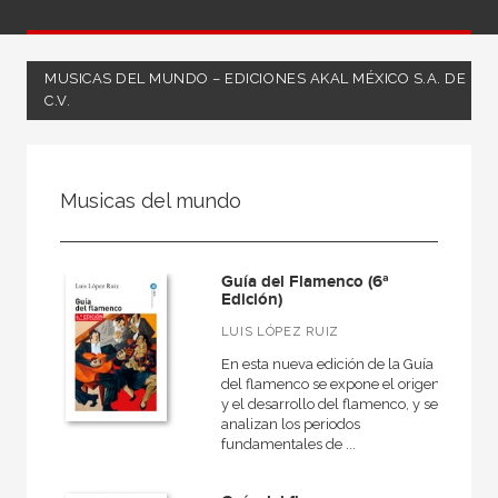
MUSICAS DEL MUNDO – EDICIONES AKAL MÉXICO S.A. DE
C.V.
FILTRADO POR:
Musicas del mundo
Ciencias humanas y sociales
Música
Guía del Flamenco (6ª
Musicas del mundo
Edición)
LUIS LÓPEZ RUIZ
En esta nueva edición de la Guía
del flamenco se expone el origen
MATERIAS
y el desarrollo del flamenco, y se
analizan los periodos
Historia de la música
fundamentales de ...
Moderna