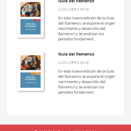
Guía del flamenco
Medieval
LUIS LÓPEZ RUIZ
Danza
En esta nueva edición de la Guía
Musicas del mundo
del flamenco se expone el origen,
nacimiento y desarrollo del
Didáctica de la música
flamenco y se analizan los
periodos fundament...
Teoría de la música
General
Guía del flamenco
Contemporánea
LUIS LÓPEZ RUIZ
En esta nueva edición de la Guía
del flamenco se expone el origen,
nacimiento y desarrollo del
flamenco y se analizan los
NUESTRAS COLECCIONES
periodos fundament...
Básica de bolsillo
Básica de Bolsillo  Serie Referencia