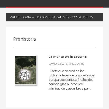
PREHISTORIA – EDICIONES AKAL MÉXICO S.A. DE C.V.
FILTRADO POR:
Prehistoria
Ciencias humanas y sociales
Arte
La mente en la caverna
Prehistoria
DAVID LEWIS-WILLIAMS
El arte que se creó en las
profundidades de las cuevas de
Europa occidental a finales del
MATERIAS
periodo glacial produce
admiración y asombro a par...
General
Artes decorativas
Contemporánea