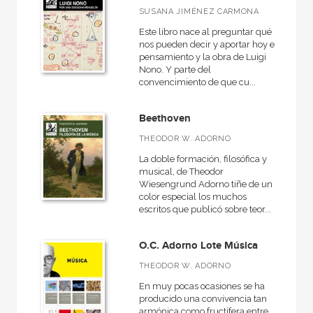
Medieval
SUSANA JIMÉNEZ CARMONA
Danza
Este libro nace al preguntar qué
nos pueden decir y aportar hoy el
Musicas del mundo
pensamiento y la obra de Luigi
Nono. Y parte del
Didáctica de la música
convencimiento de que cu...
Teoría de la música
Beethoven
General
THEODOR W. ADORNO
Contemporánea
La doble formación, filosófica y
musical, de Theodor
Wiesengrund Adorno tiñe de un
color especial los muchos
escritos que publicó sobre teor...
NUESTRAS COLECCIONES
Arquitectura (textos de arquitectura)
O.C. Adorno Lote Música
Básica de Bolsillo  Adorno. Obra completa
THEODOR W. ADORNO
Fundamentos
En muy pocas ocasiones se ha
producido una convivencia tan
Música
armónica como fructífera entre