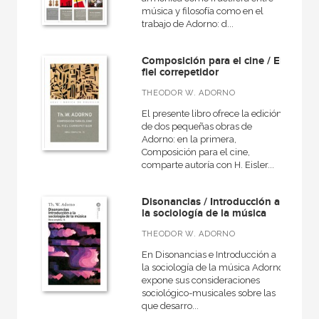
música y filosofía como en el
Música, didáctica de la
trabajo de Adorno: d...
Musica, Entorno musical
Composición para el cine / El
Musicología
fiel correpetidor
THEODOR W. ADORNO
El presente libro ofrece la edición
de dos pequeñas obras de
NUESTROS FORMATOS
Adorno: en la primera,
Composición para el cine,
Cartoné
comparte autoría con H. Eisler...
Ebook
Disonancias / Introducción a
Ebook
la sociología de la música
Espiral
THEODOR W. ADORNO
En Disonancias e Introducción a
Grapa
la sociología de la música Adorno
Papel
expone sus consideraciones
sociológico-musicales sobre las
Papel
que desarro...