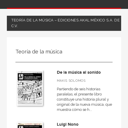
TEORÍA DE LA MÚSICA – EDICIONES AKAL MÉXICO S.A. DE
C.V.
FILTRADO POR:
Teoría de la música
Ciencias humanas y sociales
Música
De la música al sonido
Teoría de la música
MAKIS SOLOMOS
Partiendo de seis historias
paralelas, el presente libro
constituye una historia plural y
MATERIAS
original de la nueva música, que
muestra cómo se h...
Historia de la música
Moderna
Luigi Nono