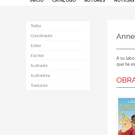
INICIO
CATÁLOGO
AUTORES
NOTICIAS
Todos
Anne
Coordinador
Editor
Escritor
A su labo
que ha es
Ilustrador
Ilustradora
OBRA
Traductor