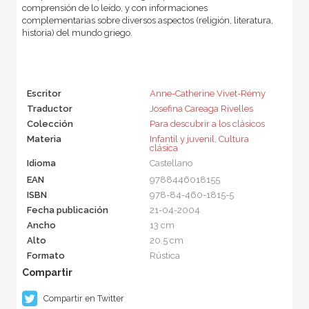
comprensión de lo leído, y con informaciones
complementarias sobre diversos aspectos (religión, literatura,
historia) del mundo griego.
Escritor
Anne-Catherine Vivet-Rémy
Traductor
Josefina Careaga Rivelles
Colección
Para descubrir a los clásicos
Materia
Infantil y juvenil
,
Cultura
clásica
Idioma
Castellano
EAN
9788446018155
ISBN
978-84-460-1815-5
Fecha publicación
21-04-2004
Ancho
13 cm
Alto
20.5 cm
Formato
Rústica
Compartir en Twitter