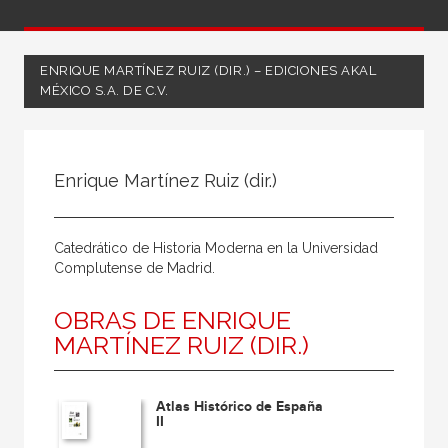
ENRIQUE MARTÍNEZ RUIZ (DIR.) – EDICIONES AKAL
MÉXICO S.A. DE C.V.
Todos
Coordinador
Enrique Martínez Ruiz (dir.)
Editor
Escritor
Catedrático de Historia Moderna en la Universidad
Ilustrador
Complutense de Madrid.
Ilustradora
OBRAS DE ENRIQUE
Traductor
MARTÍNEZ RUIZ (DIR.)
Atlas Histórico de España
II