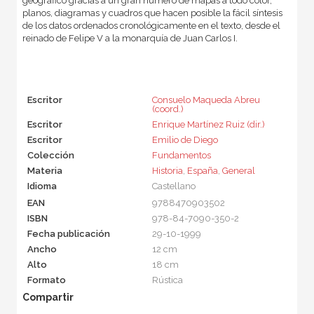
geográfico gracias a un gran número de mapas a todo color,
planos, diagramas y cuadros que hacen posible la fácil síntesis
de los datos ordenados cronológicamente en el texto, desde el
reinado de Felipe V a la monarquía de Juan Carlos I.
Escritor
Consuelo Maqueda Abreu
(coord.)
Escritor
Enrique Martínez Ruiz (dir.)
Escritor
Emilio de Diego
Colección
Fundamentos
Materia
Historia
,
España
,
General
Idioma
Castellano
EAN
9788470903502
ISBN
978-84-7090-350-2
Fecha publicación
29-10-1999
Ancho
12 cm
Alto
18 cm
Formato
Rústica