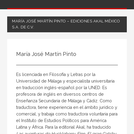
MARÍA JOSÉ MARTÍN PINTO – EDICIONES AKAL MÉXICO
S.A. DE C.V.
Todos
Coordinador
María José Martín Pinto
Editor
Escritor
Es licenciada en Filosofía y Letras por la
Ilustrador
Universidad de Málaga y especialista universitaria
en traducción inglés-español por la UNED. Es
Ilustradora
profesora de inglés en diversos centros de
Traductor
Enseñanza Secundaria de Málaga y Cádiz. Como
traductora, tiene experiencia en el ámbito jurídico y
comercial, y trabaja como traductora voluntaria para
el Instituto de Estudios Políticos para América
Latina y África. Para la editorial Akal, ha traducido
Las aventuras de Huckleberry Finn, El gran Gatsby,