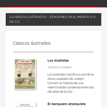
CLÁSICOS ILUSTRADOS – EDICIONES AKAL MÉXICO S.A.
DE C.V.
FILTRADO POR:
Clásicos ilustrados
Ficción
Los duelistas
MATERIAS
JOSEPH CONRAD
Los duelistas (1908) es una de las
Clásicos de la Literatura
obras capitales de Joseph
Conrad, la historia de una
Clásicos griegos y latinos
interminable contienda entre dos
oficiales de la Gra...
Literatura alemana
Literatura anglosajona
El banquero anarquista