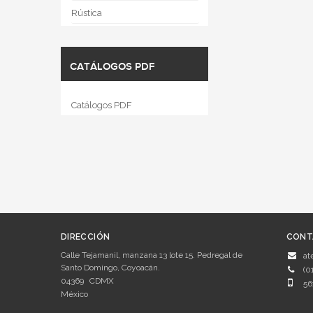
Rústica
CATÁLOGOS PDF
Catálogos PDF
DIRECCIÓN
CONT
Calle Tejamanil, manzana 13 lote 15. Pedregal de
at
Santo Domingo, Coyoacán.
(0
04369
CDMX
56
México