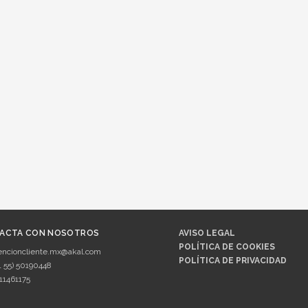
ACTA CON NOSOTROS
AVISO LEGAL
POLÍTICA DE COOKIES
encioncliente.mx@akal.com
POLÍTICA DE PRIVACIDAD
1 55) 50190448
11461175