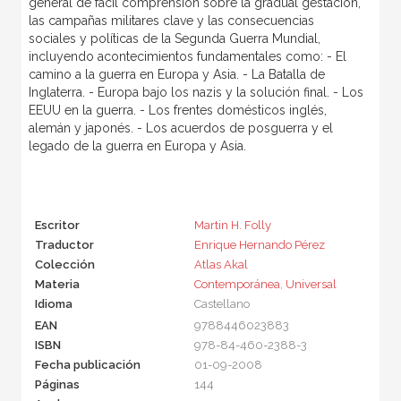
general de fácil comprensión sobre la gradual gestación,
las campañas militares clave y las consecuencias
sociales y políticas de la Segunda Guerra Mundial,
incluyendo acontecimientos fundamentales como: - El
camino a la guerra en Europa y Asia. - La Batalla de
Inglaterra. - Europa bajo los nazis y la solución final. - Los
EEUU en la guerra. - Los frentes domésticos inglés,
alemán y japonés. - Los acuerdos de posguerra y el
legado de la guerra en Europa y Asia.
Escritor
Martin H. Folly
Traductor
Enrique Hernando Pérez
Colección
Atlas Akal
Materia
Contemporánea
,
Universal
Idioma
Castellano
EAN
9788446023883
ISBN
978-84-460-2388-3
Fecha publicación
01-09-2008
Páginas
144