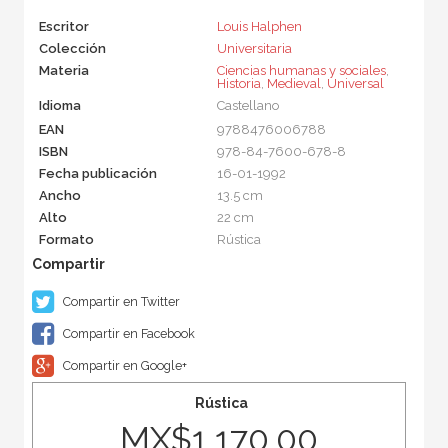
Escritor
Louis Halphen
Colección
Universitaria
Materia
Ciencias humanas y sociales
,
Historia
,
Medieval
,
Universal
Idioma
Castellano
EAN
9788476006788
ISBN
978-84-7600-678-8
Fecha publicación
16-01-1992
Ancho
13.5 cm
Alto
22 cm
Formato
Rústica
Compartir en Twitter
Compartir en Facebook
Compartir en Google+
Rústica
MX$1,170.00