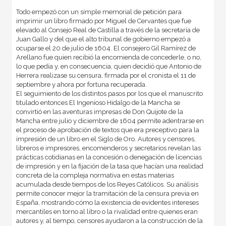
Todo empezó con un simple memorial de petición para
imprimir un libro firmado por Miguel de Cervantes que fue
elevado al Consejo Real de Castilla a través de la secretaría de
Juan Gallo y del que el alto tribunal de gobierno empezó a
ocuparse el 20 de julio de 1604. El consejero Gil Ramírez de
Arellano fue quien recibió la encomienda de concederle, o no,
lo que pedía y, en consecuencia, quien decidió que Antonio de
Herrera realizase su censura, firmada por el cronista el 11 de
septiembre y ahora por fortuna recuperada.
El seguimiento de los distintos pasos por los que el manuscrito
titulado entonces El Ingenioso Hidalgo de la Mancha se
convirtió en las aventuras impresas de Don Quijote de la
Mancha entre julio y diciembre de 1604 permite adentrarse en
el proceso de aprobación de textos que era preceptivo para la
impresión de un libro en el Siglo de Oro. Autores y censores,
libreros e impresores, encomenderos y secretarios revelan las
prácticas cotidianas en la concesión o denegación de licencias
de impresión y en la fijación de la tasa que hacían una realidad
concreta de la compleja normativa en estas materias
acumulada desde tiempos de los Reyes Católicos. Su análisis
permite conocer mejor la tramitación de la censura previa en
España, mostrando cómo la existencia de evidentes intereses
mercantiles en torno al libro o la rivalidad entre quienes eran
autores y, al tiempo, censores ayudaron a la construcción de la