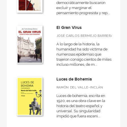
Arqueología
democráticamente buscaron
excluir y marginar el
Arte y estética
pensamiento progresista y rep...
Atlas Akal
El Gran Virus
Básica de bolsillo
JOSÉ CARLOS BERMEJO BARRERA
Caprichos
A lo largo de la historia, la
humanidad ha sido víctima de
Ciencias Sociales
numerosas epidemias que
trajeron consigo cientos de miles,
Clásicos latinos medievales y renacentistas
incluso millones, de m...
Diccionarios
Luces de Bohemia
El pasado legendario
RAMÓN DEL VALLE-INCLÁN
Estudios visuales
Luces de bohemia, escrita en
Fuera de colección - Akal
1920, es una obra clave en la
historia del teatro español y
Fuera de colección - Istmo
universal. Su singularidad
impidió que fuera esceni...
Fundamentos