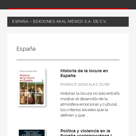
ESPAÑA – EDICIONES AKAL MÉXICO S.A. DE C.V.
FILTRADO POR:
España
Ciencias humanas y sociales
Historia
Historia de la locura en
España
España
ENRIQUE GONZÁLEZ DURO
Historiar la locura no solo entraña
mostrar el desarrollo de la
MATERIAS
atmósfera emocional y cultural,
los criterios sociales que la
Arqueología
definen y que ...
General
Política y violencia en la
Historiografía, metodología y teoría de la historia
España contemporánea I