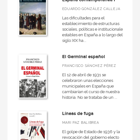
Antigua
EDUARDO GONZÁLEZ CALLEJA
Contemporánea
Las dificultades para el
establecimiento de estructuras
América
sociales, políticas e institucionales
estables en España a lo largo del
Europa
siglo XIX ha...
España
El Germinal español
Moderna
FRANCISCO SÁNCHEZ PÉREZ
Roma
El 12 de abril de 1931 se
VER TODAS... (16)
celebraron unas elecciones
municipales en España que
cambiarían el curso de nuestra
historia. No se trataba de un ...
NUESTRAS COLECCIONES
Líneas de fuga
A fondo
MARI PAZ BALIBREA
Anverso
El golpe de Estado de 1936 y la
revocación del gobierno electo