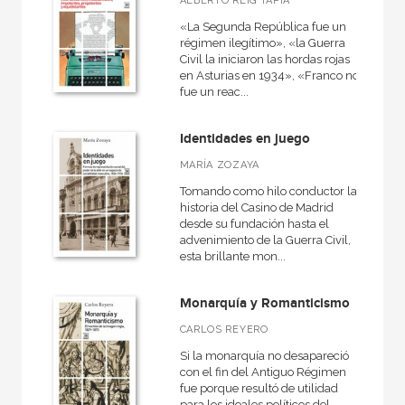
ALBERTO REIG TAPIA
«La Segunda República fue un
régimen ilegítimo», «la Guerra
Civil la iniciaron las hordas rojas
en Asturias en 1934», «Franco no
fue un reac...
Identidades en juego
MARÍA ZOZAYA
Tomando como hilo conductor la
historia del Casino de Madrid
desde su fundación hasta el
advenimiento de la Guerra Civil,
esta brillante mon...
Monarquía y Romanticismo
CARLOS REYERO
Si la monarquía no desapareció
con el fin del Antiguo Régimen
fue porque resultó de utilidad
para los ideales políticos del