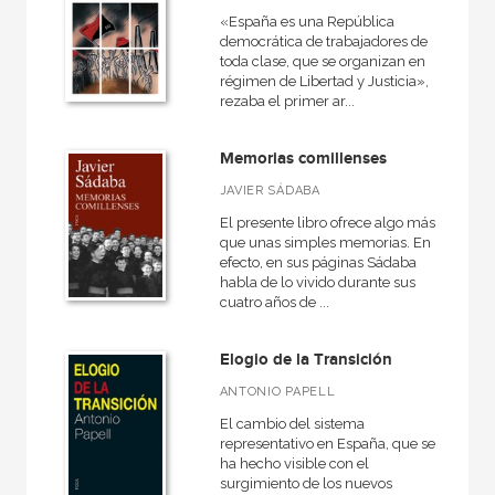
«España es una República
Cartoné
democrática de trabajadores de
toda clase, que se organizan en
Ebook
régimen de Libertad y Justicia»,
rezaba el primer ar...
Ebook
Espiral
Memorias comillenses
Grapa
JAVIER SÁDABA
El presente libro ofrece algo más
Papel
que unas simples memorias. En
Papel
efecto, en sus páginas Sádaba
habla de lo vivido durante sus
Rústica
cuatro años de ...
Elogio de la Transición
ANTONIO PAPELL
CATÁLOGOS PDF
El cambio del sistema
Catálogos PDF
representativo en España, que se
ha hecho visible con el
surgimiento de los nuevos