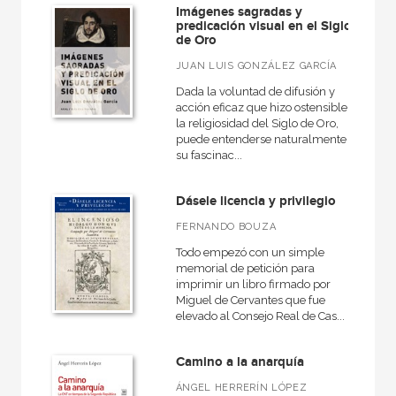
Grandes temas  Gran formato
Imágenes sagradas y
predicación visual en el Siglo
Historia
de Oro
Historia de España
JUAN LUIS GONZÁLEZ GARCÍA
Historia del mundo
Dada la voluntad de difusión y
acción eficaz que hizo ostensible
Historia del mundo contemporáneo
la religiosidad del Siglo de Oro,
puede entenderse naturalmente
Historia del pensamiento y la cultura
su fascinac...
Historia en sus textos
Dásele licencia y privilegio
Hitos
FERNANDO BOUZA
Investigación
Todo empezó con un simple
memorial de petición para
La palabra ilustrada
imprimir un libro firmado por
Miguel de Cervantes que fue
VER TODAS... (33)
elevado al Consejo Real de Cas...
Camino a la anarquía
ÁNGEL HERRERÍN LÓPEZ
NUESTROS FORMATOS