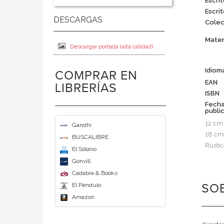
Escrit
Escrit
Colec
Mater
Descargar portada (alta calidad)
Idiom
COMPRAR EN
EAN
LIBRERÍAS
ISBN
Fech
publi
12 cm
Gandhi
18 cm
BUSCALIBRE
Rústic
El Sótano
Gonvill
Cadabra & Books
SOB
El Péndulo
Amazon