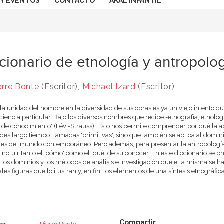
 Y EVENTOS
CONTACTO
AKAL INFANTIL
cionario de etnología y antropolo
erre Bonte
(Escritor),
Michael Izard
(Escritor)
la unidad del hombre en la diversidad de sus obras es ya un viejo intento 
ciencia particular. Bajo los diversos nombres que recibe -etnografía, etnol
l de conocimiento' (Lévi-Strauss). Esto nos permite comprender por qué la a
des largo tiempo llamadas 'primitivas', sino que también se aplica al dominio
les del mundo contemporáneo. Pero además, para presentar la antropologí
 incluir tanto el 'cómo' como el 'qué' de su conocer. En este diccionario se p
, los dominios y los métodos de análisis e investigación que ella misma se ha
ales figuras que lo ilustran y, en fin, los elementos de una síntesis etnográf
.