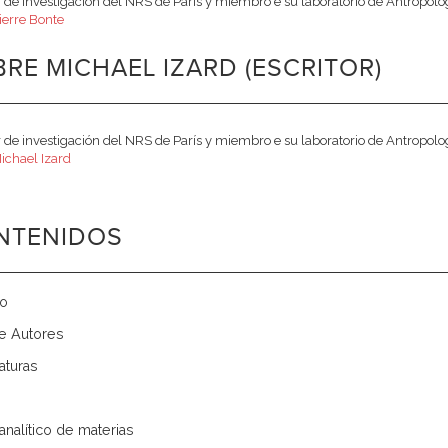
r de investigación del NRS de París y miembro e su laboratorio de Antropo
ierre Bonte
RE MICHAEL IZARD (ESCRITOR)
r de investigación del NRS de París y miembro e su laboratorio de Antropo
ichael Izard
NTENIDOS
io
de Autores
aturas
analítico de materias