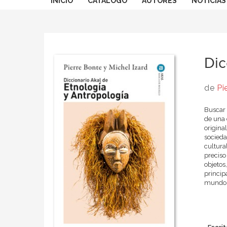
INICIO
CATÁLOGO
AUTORES
NOTICIAS
Dic
de
Pi
Buscar 
de una 
origina
socieda
cultura
preciso
objetos
princip
mundo