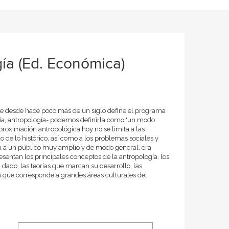
gía (Ed. Económica)
que desde hace poco más de un siglo define el programa
ogía, antropología- podemos definirla como 'un modo
proximación antropológica hoy no se limita a las
 de lo histórico, así como a los problemas sociales y
a a un público muy amplio y de modo general, era
resentan los principales conceptos de la antropología, los
 dado, las teorías que marcan su desarrollo, las
ica que corresponde a grandes áreas culturales del