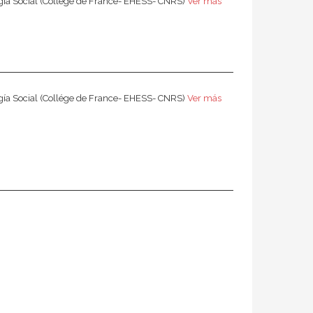
logía Social (Collége de France- EHESS- CNRS)
Ver más
logía Social (Collége de France- EHESS- CNRS)
Ver más