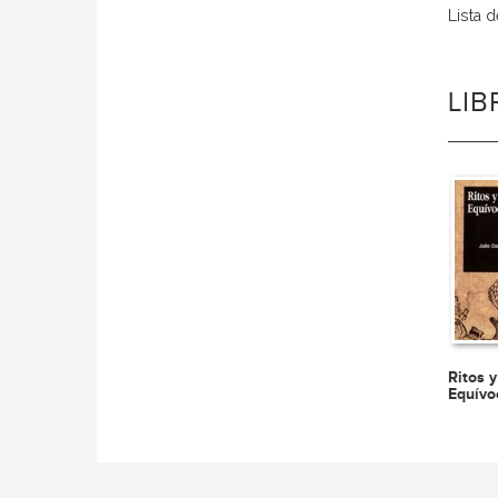
Lista 
LI
Ritos 
Equívo