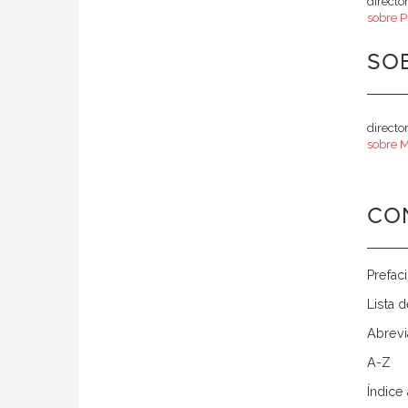
directo
sobre P
SOB
directo
sobre M
CO
Prefac
Lista 
Abrevi
A-Z
Índice 