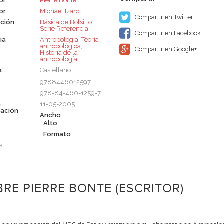
or
Pierre Bonte
or
Michael Izard
Compartir en Twitter
ción
Básica de Bolsillo 
Serie Referencia
Compartir en Facebook
ia
Antropología
,
Teoría
antropológica
,
Compartir en Google+
Historia de la
antropología
a
Castellano
9788446012597
978-84-460-1259-7
a
11-05-2005
cación
Ancho
Alto
Formato
a
RE PIERRE BONTE (ESCRITOR)