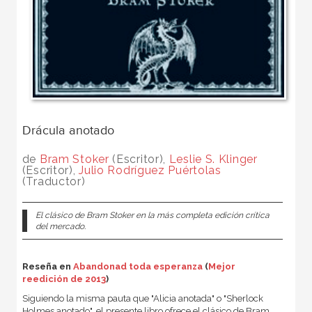
Drácula anotado
de
Bram Stoker
(Escritor),
Leslie S. Klinger
(Escritor),
Julio Rodríguez Puértolas
(Traductor)
El clásico de Bram Stoker en la más completa edición crítica
del mercado.
Reseña en
Abandonad toda esperanza
(
Mejor
reedición de 2013
)
Siguiendo la misma pauta que "Alicia anotada" o "Sherlock
Holmes anotado", el presente libro ofrece el clásico de Bram