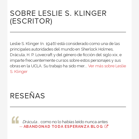
SOBRE LESLIE S. KLINGER
(ESCRITOR)
Leslie S. Klinger (n. 1946) está considerado como una de las
principales autoridades del mundo en Sherlock Holmes,
Drácula, H. P. Lovecraft y del género de ficción del siglo xix, e
imparte frecuentemente cursos sobre estos personajes y sus
obras en la UCLA. Su trabajo ha sido mer...
Ver más sobre Leslie
S. Klinger
RESEÑAS
Drácula
... como no lo habías leído nunca antes
—
ABANDONAD TODA ESPERANZA BLOG