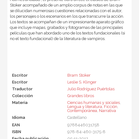
Stoker acompañado de un amplio corpus de notas en las que
se dilucidan numerosas cuestiones relacionadas con el autor,
los personajes o los escenarios en los que transcurre la acción.
Los textos se acompañan de un impresionante aparato gráfico
que incluye mapas, grabados y fotogramas de las principales
películas que han abordado uno de los textos fundacionales (si
no el texto fundacional) de la literatura de vampiros.
Escritor
Bram Stoker
Escritor
Leslie S. Klinger
Traductor
Julio Rodríguez Puértolas
Colección
Grandes libros
Materia
Ciencias humanas y sociales
,
Lengua y literatura
,
Ficción
,
Contemporánea
,
Narrativa
Idioma
Castellano
EAN
9788446031758
ISBN
978-84-460-3175-8
Fecha publicación
05-11-2012