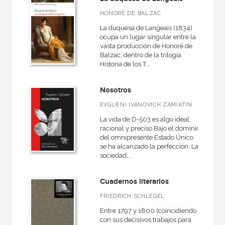
Caprichos
HONORÉ DE BALZAC
Cine
La duquesa de Langeais (1834)
Clásicos de la literatura
ocupa un lugar singular entre la
vasta producción de Honoré de
Clásicos ilustrados
Balzac, dentro de la trilogía
Historia de los T...
El libro de...
Filosofía y Pensamiento
Nosotros
Fuera de colección - Akal
EVGUENI IVÁNOVICH ZAMIATIN
La vida de D-503 es algo ideal,
Fuera de colección - Istmo
racional y preciso.Bajo el dominio
Fundamentos
del omnipresente Estado Único
se ha alcanzado la perfección. La
Grandes libros
sociedad,...
VER TODAS... (43)
Cuadernos literarios
FRIEDRICH SCHLEGEL
Entre 1797 y 1800 (coincidiendo
con sus decisivos trabajos para
NUESTROS FORMATOS