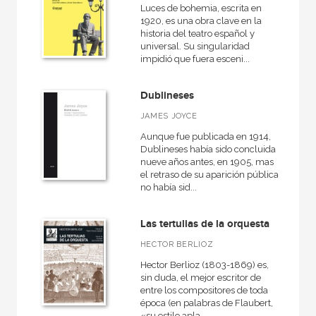
Luces de bohemia, escrita en
1920, es una obra clave en la
historia del teatro español y
universal. Su singularidad
impidió que fuera esceni...
Dublineses
JAMES JOYCE
Aunque fue publicada en 1914,
Dublineses había sido concluida
nueve años antes, en 1905, mas
el retraso de su aparición pública
no había sid...
Las tertulias de la orquesta
HECTOR BERLIOZ
Hector Berlioz (1803-1869) es,
sin duda, el mejor escritor de
entre los compositores de toda
época (en palabras de Flaubert,
«su estilo apla...