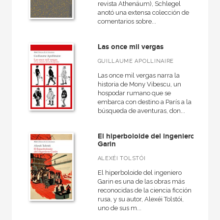
revista Athenäum), Schlegel
anotó una extensa colección de
Cartoné
comentarios sobre...
Ebook
Las once mil vergas
Ebook
GUILLAUME APOLLINAIRE
Espiral
Las once mil vergas narra la
Grapa
historia de Mony Vibescu, un
hospodar rumano que se
Papel
embarca con destino a París a la
búsqueda de aventuras, don...
Papel
Rústica
El hiperboloide del ingeniero
Garin
ALEXÉI TOLSTÓI
El hiperboloide del ingeniero
CATÁLOGOS PDF
Garin es una de las obras más
reconocidas de la ciencia ficción
Catálogos PDF
rusa, y su autor, Alexéi Tolstói,
uno de sus m...