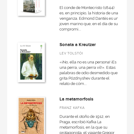
Teatro
El conde de Montecristo (1844)
es, en principio, la historia de una
Contemporánea
venganza. Edmond Dantès es un
joven marino que, en el día de su
Narrativa
compromi...
Historia de la literatura
Sonata a Kreutzer
Medieval
LEV TOLSTÓI
Antiguo
«¡No, ella no es una persona! ¡Es
Teoría literaria
una perra, una perra vil!». Estas
palabras de odio desmedido que
VER TODAS... (12)
grita Pózdnyshev durante el
relato de cóm...
La metamorfosis
NUESTRAS COLECCIONES
FRANZ KAFKA
50 Aniversario
Durante el otoño de 1912, en
Praga, escribió Kafka La
Anverso
metamorfosis, en la que su
protagonista, el viajante Gregor