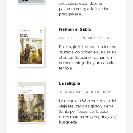
delicadeza esconde una
pavorosa energía, la levedad
presupone e...
Nathan el Sabio
GOTTHOLD EPHRAIM LESSING
En el siglo XIII, durante la tercera
cruzada, coinciden en Jerusalén
el sultán Saladino, Nathan, un
comerciante judío, y un caballero
templa...
La reliquia
JOSÉ MARIA EÇA DE QUEIRÓS
La reliquia (1887) es el relato del
viaje realizado a Egipto y Tierra
Santa por Teodorico Raposo,
quien marcha en peregrinaje a la
búsqueda ...