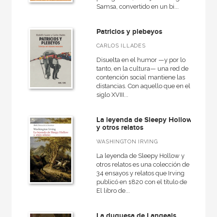
Arealonga - Letras galegas
Samsa, convertido en un bi...
Básica de bolsillo
Patricios y plebeyos
Básica de Bolsillo  Alejo Carpentier. Narrativa completa
CARLOS ILLADES
Básica de Bolsillo  Federico García Lorca. Obra completa
Disuelta en el humor —y por lo
tanto, en la cultura— una red de
Básica de Bolsillo  Serie Clásicos de la lengua española
contención social mantiene las
Básica de Bolsillo  Serie Clásicos de la literatura alemana
distancias. Con aquello que en el
siglo XVIII...
Básica de Bolsillo  Serie Clásicos de la literatura eslava
Básica de Bolsillo  Serie Clásicos de la literatura francesa
La leyenda de Sleepy Hollow
y otros relatos
Básica de Bolsillo  Serie Clásicos de la literatura inglesa
WASHINGTON IRVING
Básica de Bolsillo  Serie Novela Negra
La leyenda de Sleepy Hollow y
otros relatos es una colección de
Básica de Bolsillo  Serie Utopías
34 ensayos y relatos que Irving
publicó en 1820 con el título de
Biblioteca Eduardo Galeano
El libro de...
Biografías
La duquesa de Langeais