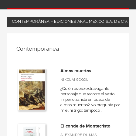
CONTEMPORÁNEA – EDICIONES AKAL MÉXICO S.A. DE C.V.
FILTRADO POR:
Contemporánea
Ciencias humanas y sociales
Lengua y literatura
Almas muertas
Contemporánea
NIKOLÁI GÓGOL
¿Quién es ese extravagante
personaje que recorre el vasto
Imperio zarista en busca de
MATERIAS
almas muertas? No pregunta por
miel ni trigo; tampoco ...
General
Moderna
El conde de Montecristo
Poesía
ALEXANDRE DUMAS