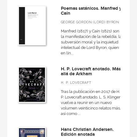
Poemas satánicos. Manfred y
Caín
GEORGE GORDON (LORD) BYRON
Manfred (1817) y Caín (1821) son
la manifestación de la rebeldía, la
subversión moral y la inquietud
intelectual de Lord Byron, quien
en lín...
H. P. Lovecraft anotado. Más
allá de Arkham
H. P. LOVECRAFT
Tras la publicación en 2017 de H.
P. Lovecraft anotado, L. S. Klinger
vuelve a reunir en un nuevo
volumen veinticinco relatos más,
así como ...
Hans Christian Andersen.
Edición anotada