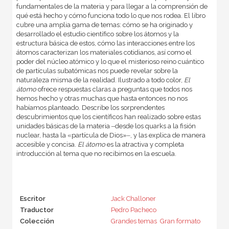
fundamentales de la materia y para llegar a la comprensión de
qué está hecho y cómo funciona todo lo que nos rodea. El libro
cubre una amplia gama de temas: cómo se ha originado y
desarrollado el estudio científico sobre los átomos y la
estructura básica de estos, cómo las interacciones entre los
átomos caracterizan los materiales cotidianos, así como el
poder del núcleo atómico y lo que el misterioso reino cuántico
de partículas subatómicas nos puede revelar sobre la
naturaleza misma de la realidad. Ilustrado a todo color,
El
átomo
ofrece respuestas claras a preguntas que todos nos
hemos hecho y otras muchas que hasta entonces no nos
habíamos planteado. Describe los sorprendentes
descubrimientos que los científicos han realizado sobre estas
unidades básicas de la materia ‒desde los quarks a la fisión
nuclear, hasta la «partícula de Dios»‒, y las explica de manera
accesible y concisa.
El átomo
es la atractiva y completa
introducción al tema que no recibimos en la escuela.
Escritor
Jack Challoner
Traductor
Pedro Pacheco
Colección
Grandes temas  Gran formato