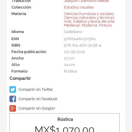
Traductor
Joaquín Chamorro Mielke
Colección
Estudios visuales
Materia
Ciencias humanas y sociales
,
Ciencias naturales y técnicas
,
Arte
,
Estética y teoría del arte
,
Medieval
,
Moderna
,
Pintura
Idioma
Castellano
EAN
9788446030584
ISBN
978-84-460-3058-4
Fecha publicación
03-09-2012
Ancho
17 cm
Alto
24 cm
Formato
Rústica
Compartir en Twitter
Compartir en Facebook
Compartir en Google+
Rústica
MX$1,070.00