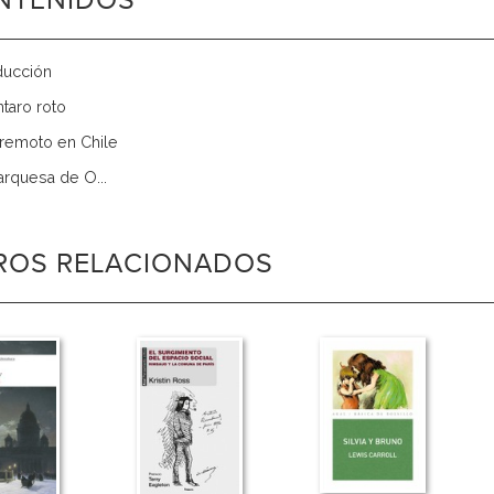
NTENIDOS
oducción
ntaro roto
erremoto en Chile
arquesa de O...
BROS RELACIONADOS