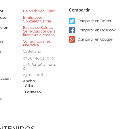
or
Heinrich von Kleist
ctor
Emilio José
Compartir en Twitter
González García
ción
Básica de Bolsillo 
Compartir en Facebook
Serie Clásicos de la
literatura alemana
Compartir en Google+
ia
Contemporánea
,
Narrativa
a
Castellano
9788446024040
978-84-460-2404-
0
a
23-11-2006
cación
Ancho
Alto
Formato
a