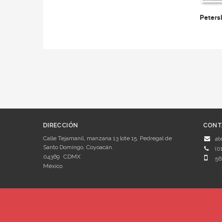
Peters
DIRECCIÓN
CONT
Calle Tejamanil, manzana 13 lote 15. Pedregal de
at
Santo Domingo, Coyoacán.
(0
04369
CDMX
56
México