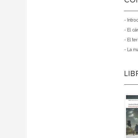
CO
- Intr
- El cá
- El t
- La m
LI