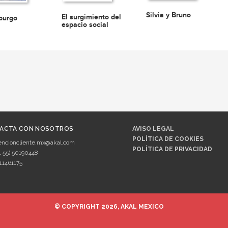
Silvia y Bruno
El surgimiento del
burgo
espacio social
ACTA CON NOSOTROS
AVISO LEGAL
POLÍTICA DE COOKIES
encioncliente.mx@akal.com
POLÍTICA DE PRIVACIDAD
1 55) 50190448
11461175
© COPYRIGHT 2026, AKAL MEXICO