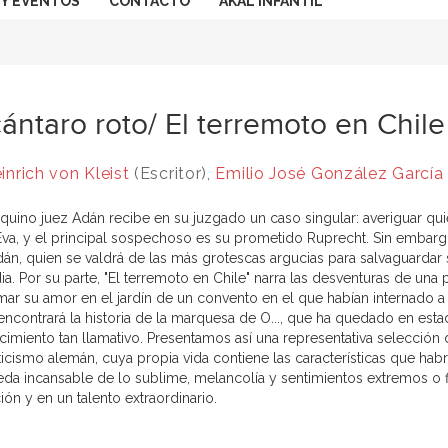
 Y EVENTOS
CONTACTO
AKAL INFANTIL
cántaro roto/ El terremoto en Chil
inrich von Kleist
(Escritor),
Emilio José González García
quino juez Adán recibe en su juzgado un caso singular: averiguar qui
Eva, y el principal sospechoso es su prometido Ruprecht. Sin embarg
dán, quien se valdrá de las más grotescas argucias para salvaguardar 
a. Por su parte, "El terremoto en Chile" narra las desventuras de un
ar su amor en el jardín de un convento en el que habían internado a l
 encontrará la historia de la marquesa de O..., que ha quedado en 
cimiento tan llamativo. Presentamos así una representativa selección
icismo alemán, cuya propia vida contiene las características que ha
da incansable de lo sublime, melancolía y sentimientos extremos o f
ón y en un talento extraordinario.