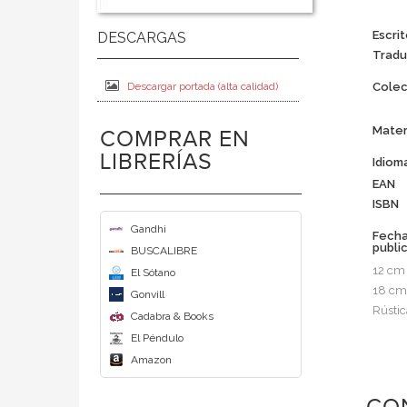
Escrit
Tradu
Descargar portada (alta calidad)
Colec
Mater
COMPRAR EN
LIBRERÍAS
Idiom
EAN
ISBN
Gandhi
Fech
publi
BUSCALIBRE
12 cm
El Sótano
18 cm
Gonvill
Rústic
Cadabra & Books
El Péndulo
Amazon