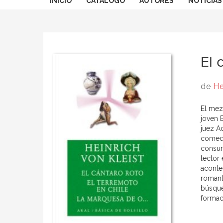
INICIO
CATÁLOGO
AUTORES
NOTICIAS
El 
de
He
El mez
joven 
juez A
comedi
consum
lector
aconte
romant
búsque
formaci