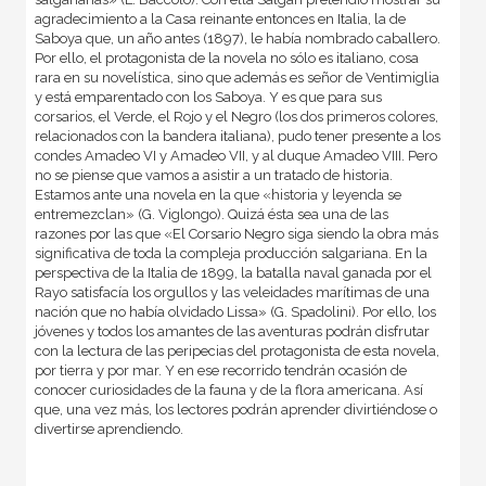
agradecimiento a la Casa reinante entonces en Italia, la de
Saboya que, un año antes (1897), le había nombrado caballero.
Por ello, el protagonista de la novela no sólo es italiano, cosa
rara en su novelística, sino que además es señor de Ventimiglia
y está emparentado con los Saboya. Y es que para sus
corsarios, el Verde, el Rojo y el Negro (los dos primeros colores,
relacionados con la bandera italiana), pudo tener presente a los
condes Amadeo VI y Amadeo VII, y al duque Amadeo VIII. Pero
no se piense que vamos a asistir a un tratado de historia.
Estamos ante una novela en la que «historia y leyenda se
entremezclan» (G. Viglongo). Quizá ésta sea una de las
razones por las que «El Corsario Negro siga siendo la obra más
significativa de toda la compleja producción salgariana. En la
perspectiva de la Italia de 1899, la batalla naval ganada por el
Rayo satisfacía los orgullos y las veleidades marítimas de una
nación que no había olvidado Lissa» (G. Spadolini). Por ello, los
jóvenes y todos los amantes de las aventuras podrán disfrutar
con la lectura de las peripecias del protagonista de esta novela,
por tierra y por mar. Y en ese recorrido tendrán ocasión de
conocer curiosidades de la fauna y de la flora americana. Así
que, una vez más, los lectores podrán aprender divirtiéndose o
divertirse aprendiendo.