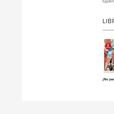
Egiptom
LI
¡No pa