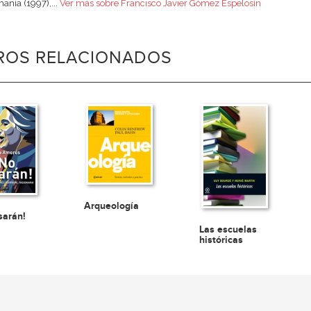
anía (1997),...
Ver más sobre Francisco Javier Gómez Espelosín
BROS RELACIONADOS
Arqueología
sarán!
Las escuelas
históricas