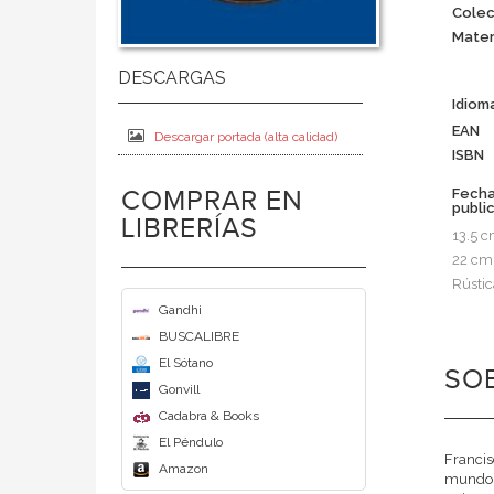
Colec
Mater
Idiom
EAN
Descargar portada (alta calidad)
ISBN
COMPRAR EN
Fech
publi
LIBRERÍAS
13.5 
22 cm
Rústic
Gandhi
BUSCALIBRE
El Sótano
SOB
Gonvill
Cadabra & Books
El Péndulo
Francis
Amazon
mundo g