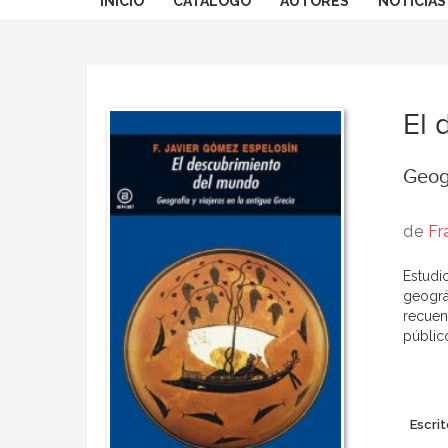
INICIO
CATÁLOGO
AUTORES
NOTICIAS
El 
Geogr
de
Fr
Estudi
geográ
recuen
públic
Escrit