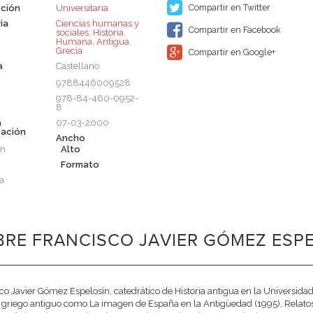
Compartir en Twitter
ción
Universitaria
ia
Ciencias humanas y
Compartir en Facebook
sociales
,
Historia
,
Humana
,
Antigua
,
Grecia
Compartir en Google+
a
Castellano
9788446009528
978-84-460-0952-
8
a
07-03-2000
cación
Ancho
cm
Alto
Formato
a
RE FRANCISCO JAVIER GÓMEZ ESPE
co Javier Gómez Espelosín, catedrático de Historia antigua en la Universidad
riego antiguo como La imagen de España en la Antigüedad (1995), Relatos de