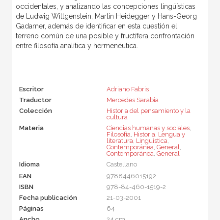
occidentales, y analizando las concepciones lingüísticas
de Ludwig Wittgenstein, Martin Heidegger y Hans-Georg
Gadamer, además de identificar en esta cuestión el
terreno común de una posible y fructífera confrontación
entre filosofía analítica y hermenéutica.
Escritor
Adriano Fabris
Traductor
Mercedes Sarabia
Colección
Historia del pensamiento y la
cultura
Materia
Ciencias humanas y sociales
,
Filosofía
,
Historia
,
Lengua y
literatura
,
Lingüística
,
Contemporánea
,
General
,
Contemporánea
,
General
Idioma
Castellano
EAN
9788446015192
ISBN
978-84-460-1519-2
Fecha publicación
21-03-2001
Páginas
64
Ancho
24 cm