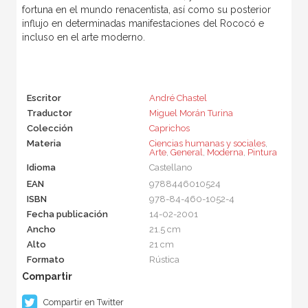
fortuna en el mundo renacentista, así como su posterior
influjo en determinadas manifestaciones del Rococó e
incluso en el arte moderno.
Escritor
André Chastel
Traductor
Miguel Morán Turina
Colección
Caprichos
Materia
Ciencias humanas y sociales
,
Arte
,
General
,
Moderna
,
Pintura
Idioma
Castellano
EAN
9788446010524
ISBN
978-84-460-1052-4
Fecha publicación
14-02-2001
Ancho
21.5 cm
Alto
21 cm
Formato
Rústica
Compartir en Twitter