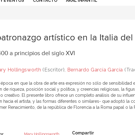
 Y EVENTOS
CONTACTO
AKAL INFANTIL
patronazgo artístico en la Italia d
00 a principios del siglo XVI
ry Hollingsworth
(Escritor),
Bernardo García García
(Tra
 época en que la obra de arte era expresión no sólo de sensibilidad e
 de riqueza, posición social y política, y creencias religiosas, la figu
 creativo. El presente libro ofrece un completo análisis de su influen
n hacia el artista, y las formas diferentes o similares- que adoptó la c
imer Renacimiento, de la república de Florencia a la Roma papal o la F
or
Mary Hollingsworth