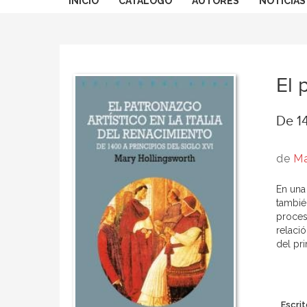
INICIO
CATÁLOGO
AUTORES
NOTICIAS
El 
De 14
de
Ma
En una
también
proceso
relació
del pr
Escrit