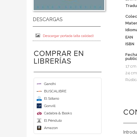
Tradu
Colec
Mater
Idiom
Descargar portada (alta calidad)
EAN
ISBN
COMPRAR EN
Fech
publi
LIBRERÍAS
17 cm
24 cm
Rústic
Gandhi
BUSCALIBRE
El Sótano
Gonvill
CO
Cadabra & Books
El Péndulo
Amazon
Introdu