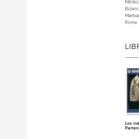
Médicis
Bizanci
Mantua 
Roma 
LI
Los má
Parten