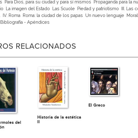
  Para Dios, para su ciudad y para sí mismos  Propaganda para la nu
o  La imagen del Estado  Las Scuole  Piedad y patriotismo  III. Las cor
 IV. Roma  Roma: la ciudad de los papas  Un nuevo lenguaje  Moralid
 Bibliografía - Apéndices
BROS RELACIONADOS
El Greco
Historia de la estética
II
rmoles del
ón