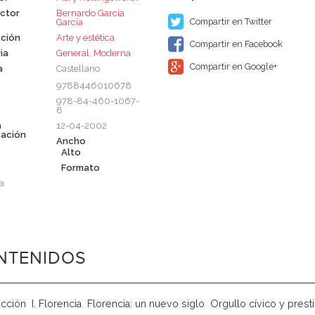
ctor
Bernardo García
Compartir en Twitter
García
ción
Arte y estética
Compartir en Facebook
ia
General
,
Moderna
Compartir en Google+
a
Castellano
9788446010678
978-84-460-1067-
8
a
12-04-2002
cación
Ancho
Alto
Formato
a
NTENIDOS
cción  I. Florencia  Florencia: un nuevo siglo  Orgullo cívico y pr