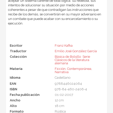
aceptar un sistema carente de toda lógica. Su rebeldía, sus
intentos de solucionar su situación por medio de acciones
coherentes a pesar de que contradigan las instrucciones que
recibe de los demás, se convertirán en su mayor adversario en
un combate que puede acabar con su encarcelamiento o su
ejecución.
Escritor
Franz Kafka
Traductor
Emilio José González García
Colección
Básica de Bolsillo  Serie
Clásicos de la literatura
alemana
Materia
Ficción
,
Contemporánea
,
Narrativa
Idioma
Castellano
EAN
9788446024064
ISBN
978-84-460-2406-4
Fecha publicación
01-02-2007
Ancho
12 cm
Alto
18 cm
Formato
Rústica