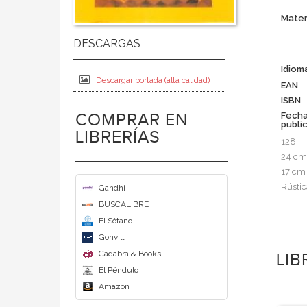
Mater
Idiom
Descargar portada (alta calidad)
EAN
ISBN
COMPRAR EN
Fech
publi
LIBRERÍAS
128
24 cm
17 cm
Rústic
Gandhi
BUSCALIBRE
El Sótano
Gonvill
Cadabra & Books
LI
El Péndulo
Amazon