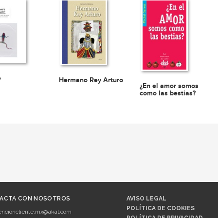
e
Hermano Rey Arturo
¿En el amor somos
como las bestias?
ACTA CON NOSOTROS
AVISO LEGAL
POLÍTICA DE COOKIES
encioncliente.mx@akal.com