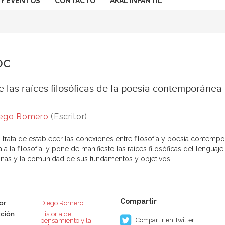
 Y EVENTOS
CONTACTO
AKAL INFANTIL
oc
 las raíces filosóficas de la poesía contemporánea
ego Romero
(Escritor)
o trata de establecer las conexiones entre filosofía y poesía contempo
 a la filosofía, y pone de manifiesto las raíces filosóficas del lengua
linas y la comunidad de sus fundamentos y objetivos.
or
Diego Romero
ción
Historia del
Compartir en Twitter
pensamiento y la