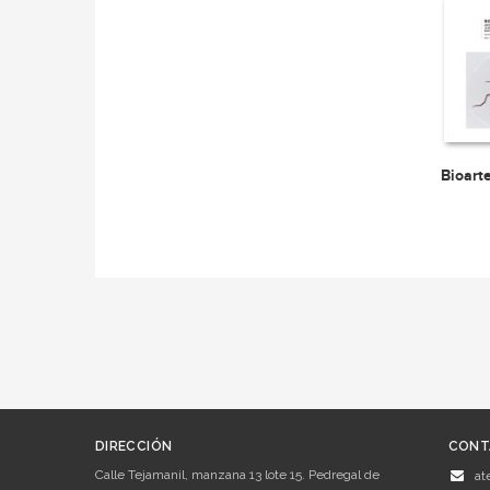
Bioart
DIRECCIÓN
CONT
Calle Tejamanil, manzana 13 lote 15. Pedregal de
at