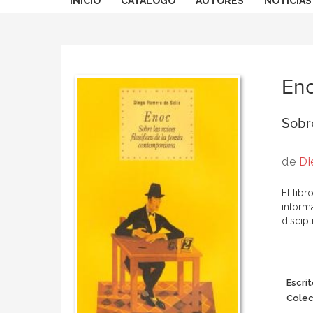
INICIO
CATÁLOGO
AUTORES
NOTICIAS
En
Sobre
de
Di
El libr
informa
discip
Escrit
Colec