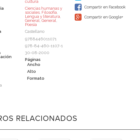
cultura
Compartir en Facebook
ia
Ciencias humanas y
sociales
,
Filosofía
,
Lengua y literatura
,
Compartir en Google+
General
,
General
,
Poesía
a
Castellano
9788446011071
978-84-460-1107-1
a
30-08-2000
cación
Páginas
Ancho
Alto
Formato
a
BROS RELACIONADOS