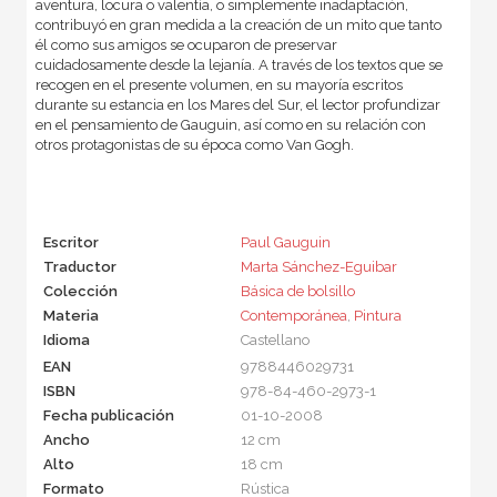
aventura, locura o valentía, o simplemente inadaptación,
contribuyó en gran medida a la creación de un mito que tanto
él como sus amigos se ocuparon de preservar
cuidadosamente desde la lejanía. A través de los textos que se
recogen en el presente volumen, en su mayoría escritos
durante su estancia en los Mares del Sur, el lector profundizar
en el pensamiento de Gauguin, así como en su relación con
otros protagonistas de su época como Van Gogh.
Escritor
Paul Gauguin
Traductor
Marta Sánchez-Eguibar
Colección
Básica de bolsillo
Materia
Contemporánea
,
Pintura
Idioma
Castellano
EAN
9788446029731
ISBN
978-84-460-2973-1
Fecha publicación
01-10-2008
Ancho
12 cm
Alto
18 cm
Formato
Rústica