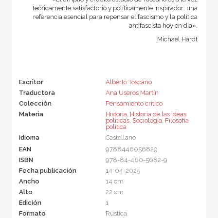
teóricamente satisfactorio y políticamente inspirador: una
referencia esencial para repensar el fascismo y la política
antifascista hoy en día».
Michael Hardt
Escritor
Alberto Toscano
Traductora
Ana Useros Martín
Colección
Pensamiento crítico
Materia
Historia
,
Historia de las ideas
políticas
,
Sociología
,
Filosofía
política
Idioma
Castellano
EAN
9788446056829
ISBN
978-84-460-5682-9
Fecha publicación
14-04-2025
Ancho
14 cm
Alto
22 cm
Edición
1
Formato
Rústica