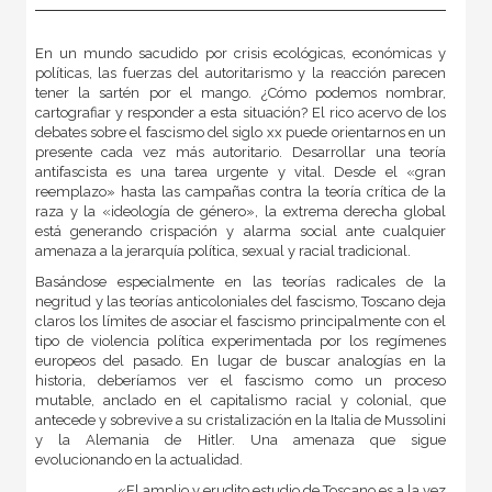
En un mundo sacudido por crisis ecológicas, económicas y
políticas, las fuerzas del autoritarismo y la reacción parecen
tener la sartén por el mango. ¿Cómo podemos nombrar,
cartografiar y responder a esta situación? El rico acervo de los
debates sobre el fascismo del siglo xx puede orientarnos en un
presente cada vez más autoritario. Desarrollar una teoría
antifascista es una tarea urgente y vital. Desde el «gran
reemplazo» hasta las campañas contra la teoría crítica de la
raza y la «ideología de género», la extrema derecha global
está generando crispación y alarma social ante cualquier
amenaza a la jerarquía política, sexual y racial tradicional.
Basándose especialmente en las teorías radicales de la
negritud y las teorías anticoloniales del fascismo, Toscano deja
claros los límites de asociar el fascismo principalmente con el
tipo de violencia política experimentada por los regímenes
europeos del pasado. En lugar de buscar analogías en la
historia, deberíamos ver el fascismo como un proceso
mutable, anclado en el capitalismo racial y colonial, que
antecede y sobrevive a su cristalización en la Italia de Mussolini
y la Alemania de Hitler. Una amenaza que sigue
evolucionando en la actualidad.
«El amplio y erudito estudio de Toscano es a la vez