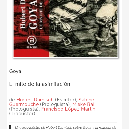
Goya
El mito de la asimilación
de
Hubert Damisch
(Escritor),
Sabine
Guermouche
(Prologuista),
Mieke Bal
(Prologuista),
Francisco López Martín
(Traductor)
Un texto inédito de Hubert Damisch sobre Goya y la manera de