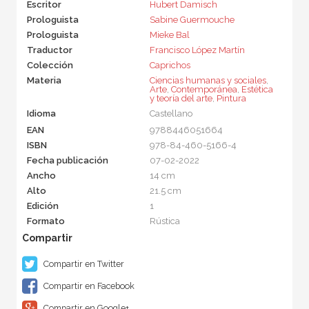
Escritor
Hubert Damisch
Prologuista
Sabine Guermouche
Prologuista
Mieke Bal
Traductor
Francisco López Martín
Colección
Caprichos
Materia
Ciencias humanas y sociales
,
Arte
,
Contemporánea
,
Estética
y teoría del arte
,
Pintura
Idioma
Castellano
EAN
9788446051664
ISBN
978-84-460-5166-4
Fecha publicación
07-02-2022
Ancho
14 cm
Alto
21.5 cm
Edición
1
Formato
Rústica
Compartir en Twitter
Compartir en Facebook
Compartir en Google+