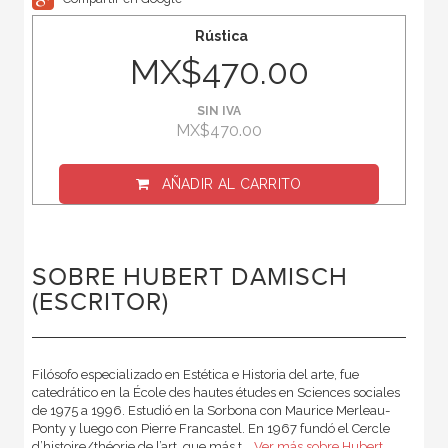
Rústica
MX$470.00
SIN IVA
MX$470.00
AÑADIR AL CARRITO
SOBRE HUBERT DAMISCH
(ESCRITOR)
Filósofo especializado en Estética e Historia del arte, fue
catedrático en la École des hautes études en Sciences sociales
de 1975 a 1996. Estudió en la Sorbona con Maurice Merleau-
Ponty y luego con Pierre Francastel. En 1967 fundó el Cercle
d’histoire/théorie de l’art, que más t...
Ver más sobre Hubert