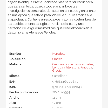
dejado la antigua Grecia. Planeada más para ser escuchada
que para ser leída, guarda todo el encanto de las
investigaciones personales del autor en la Hélade y en oriente
en una época que estaba pasando de la cultura arcaica a la
etapa clásica. Contiene un esbozo de historia y costumbres de
los pueblos orientales, Egipto, Persia, Lidia, etc., y una
narración de las guerras médicas, que desembocaron en la
deslumbrante Atenas de Pericles.
Escritor
Herodoto
Colección
Clásica
Materia
Ciencias humanas y sociales
,
Lengua y literatura
,
Antigua
,
Grecia
Idioma
Castellano
EAN
9788446002840
ISBN
978-84-460-0284-0
Fecha publicación
28-06-1994
Ancho
11 cm
Alto
17 cm