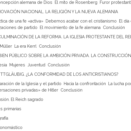
ncepción alemana de Dios  El mito de Rosenberg  Furor protestant
ENOVACIÓN NACIONAL. LA RELIGIÓN Y LA NUEVA ALEMANIA
tica de una fe «activa»  Debemos acabar con el cristianismo  El día 
zaciones de partido  El movimiento de la fe alemana  Conclusión
 CULMINACIÓN DE LA REFORMA. LA IGLESIA PROTESTANTE DEL RE
Müller  La era Kerrl  Conclusión
L BIEN PÚBLICO SOBRE LA AMBICIÓN PRIVADA. LA CONSTRUCCI
sia  Mujeres  Juventud  Conclusión
GOTTGLÄUBIG. ¿LA CONFORMIDAD DE LOS ANTICRISTIANOS?
ración de la Iglesia y el partido  Hacia la confrontación  La lucha por
rsaciones privadas» de Hitler  Conclusión
sión. El Reich sagrado
s primarias
rafía
 onomástico