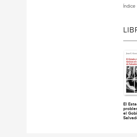
Índice
LI
El Esta
proble
el Gob
Salvad