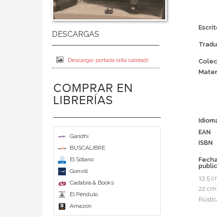
Escrit
Tradu
Descargar portada (alta calidad)
Colec
Mater
COMPRAR EN
LIBRERÍAS
Idiom
EAN
Gandhi
ISBN
BUSCALIBRE
El Sótano
Fech
publi
Gonvill
13.5 
Cadabra & Books
22 cm
El Péndulo
Rústic
Amazon