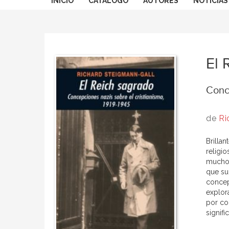
INICIO
CATÁLOGO
AUTORES
NOTICIAS
El 
Conce
de
Ri
Brilla
religio
mucho 
que su
concep
explor
por co
signifi