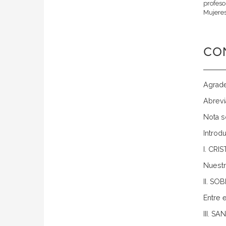
profeso
Mujeres
CO
Agrad
Abrevi
Nota s
Introd
I. CR
Nuestra
II. S
Entre e
III. 