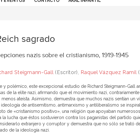
 Y EVENTOS
CONTACTO
AKAL INFANTIL
Reich sagrado
pciones nazis sobre el cristianismo, 1919-1945
chard Steigmann-Gall
(Escritor),
Raquel Vázquez Ramil
(
nte y polémico, este excepcional estudio de Richard Steigmann-Gall an
sas de la elite nazi, afirmando que el movimiento nazi, contrariamente 
menos ateísta. Asimismo, demuestra que muchos nazis sentían un vín
 ideología de antisemitismo, antimarxismo y antiliberalismo se inspira
to de «cristianismo positivo», una religión que apoyaban numerosos
a la lucha que éstos sostuvieron contra los paganistas del partido qu
nsiderarlo extranjero y corruptor y demuestra que no sólo se trató de
cado de la ideología nazi.