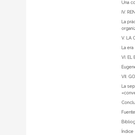
Una co
IV. R
La prác
organi
V. LA
La era 
VI. E
Eugene
VII. 
La sepa
«conve
Conclu
Fuente
Bibliog
Índice