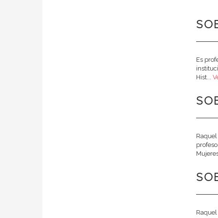
SOB
Es prof
institu
Hist...
V
SO
Raquel 
profeso
Mujeres
SO
Raquel 