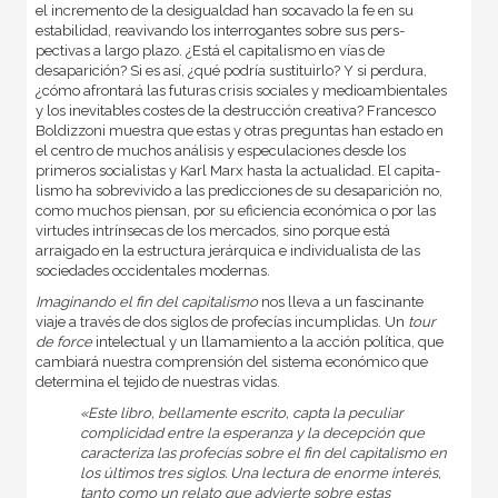
el incremento de la desigualdad han socavado la fe en su
estabilidad, reavi­vando los interrogantes sobre sus pers­
pectivas a largo plazo. ¿Está el capita­lismo en vías de
desaparición? Si es así, ¿qué podría sustituirlo? Y si perdura,
¿cómo afrontará las futuras crisis so­ciales y medioambientales
y los inevi­tables costes de la destrucción creati­va? Francesco
Boldizzoni muestra que estas y otras preguntas han estado en
el centro de muchos análisis y especula­ciones desde los
primeros socialistas y Karl Marx hasta la actualidad. El capita­
lismo ha sobrevivido a las predicciones de su desaparición no,
como muchos piensan, por su eficiencia económica o por las
virtudes intrínsecas de los mer­cados, sino porque está
arraigado en la estructura jerárquica e individualista de las
sociedades occidentales modernas.
Imaginando el fin del capitalismo
nos lleva a un fascinante
viaje a través de dos siglos de profecías incumplidas. Un
tour
de force
intelectual y un llama­miento a la acción política, que
cam­biará nuestra comprensión del sistema económico que
determina el tejido de nuestras vidas.
«Este libro, bellamente escrito, capta la peculiar
complicidad entre la esperanza y la decepción que
caracteriza las profecías sobre el fin del capitalismo en
los últimos tres siglos. Una lectura de enorme interés,
tanto como un relato que advierte sobre estas