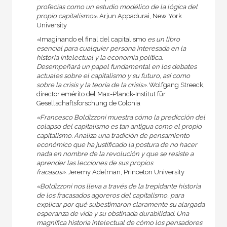
profecías como un estu­dio modélico de la lógica del
propio capitalismo».
Arjun Appadurai, New York
University
«
Imaginando el final del capitalismo
es un libro
esencial para cual­quier persona interesada en la
historia intelectual y la economía po­lítica.
Desempeñará un papel fundamental en los debates
actuales sobre el capitalismo y su futuro, así como
sobre la crisis y la teoría de la crisis».
Wolfgang Streeck,
director emérito del Max-Planck-Institut für
Gesellschaftsforschung de Colonia
«Francesco Boldizzoni muestra cómo la predicción del
colapso del ca­pitalismo es tan antigua como el propio
capitalismo. Analiza una tra­dición de pensamiento
económico que ha justificado la postura de no hacer
nada en nombre de la revolución y que se resiste a
aprender las lecciones de sus propios
fracasos».
Jeremy Adelman, Princeton University
«Boldizzoni nos lleva a través de la trepidante historia
de los fracasa­dos agoreros del capitalismo, para
explicar por qué subestimaron cla­ramente su alargada
esperanza de vida y su obstinada durabilidad. Una
magnífica historia intelectual de cómo los pensadores