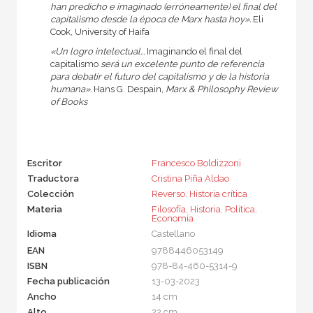
han predi­cho e imaginado (erróneamente) el final del
capitalismo desde la épo­ca de Marx hasta hoy».
Eli
Cook, University of Haifa
«Un logro intelectual...
Imaginando el final del
capitalismo
será un excelente punto de referencia
para debatir el futuro del capitalismo y de la historia
humana».
Hans G. Despain,
Marx & Philosophy Review
of Books
Escritor
Francesco Boldizzoni
Traductora
Cristina Piña Aldao
Colección
Reverso. Historia crítica
Materia
Filosofía
,
Historia
,
Política
,
Economía
Idioma
Castellano
EAN
9788446053149
ISBN
978-84-460-5314-9
Fecha publicación
13-03-2023
Ancho
14 cm
Alto
22 cm