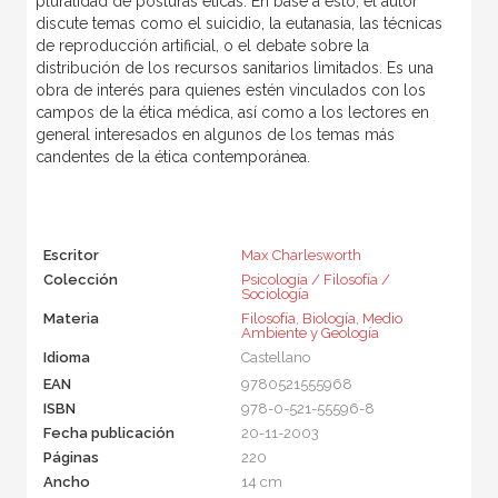
pluralidad de posturas éticas. En base a esto, el autor
discute temas como el suicidio, la eutanasia, las técnicas
de reproducción artificial, o el debate sobre la
distribución de los recursos sanitarios limitados. Es una
obra de interés para quienes estén vinculados con los
campos de la ética médica, así como a los lectores en
general interesados en algunos de los temas más
candentes de la ética contemporánea.
Escritor
Max Charlesworth
Colección
Psicología / Filosofía /
Sociología
Materia
Filosofía
,
Biología, Medio
Ambiente y Geología
Idioma
Castellano
EAN
9780521555968
ISBN
978-0-521-55596-8
Fecha publicación
20-11-2003
Páginas
220
Ancho
14 cm