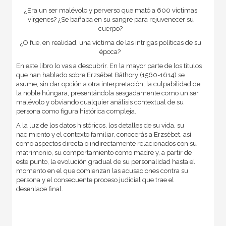
¿Era un ser malévolo y perverso que mató a 600 víctimas
vírgenes? ¿Se bañaba en su sangre para rejuvenecer su
cuerpo?
¿O fue, en realidad, una víctima de las intrigas políticas de su
época?
En este libro lo vas a descubrir. En la mayor parte de los títulos
que han hablado sobre Erzsébet Báthory (1560-1614) se
asume, sin dar opción a otra interpretación, la culpabilidad de
la noble húngara, presentándola sesgadamente como un ser
malévolo y obviando cualquier análisis contextual de su
persona como figura histórica compleja.
A la luz de los datos históricos, los detalles de su vida, su
nacimiento y el contexto familiar, conocerás a Erzsébet, así
como aspectos directa o indirectamente relacionados con su
matrimonio, su comportamiento como madre y, a partir de
este punto, la evolución gradual de su personalidad hasta el
momento en el que comienzan las acusaciones contra su
persona y el consecuente proceso judicial que trae el
desenlace final.