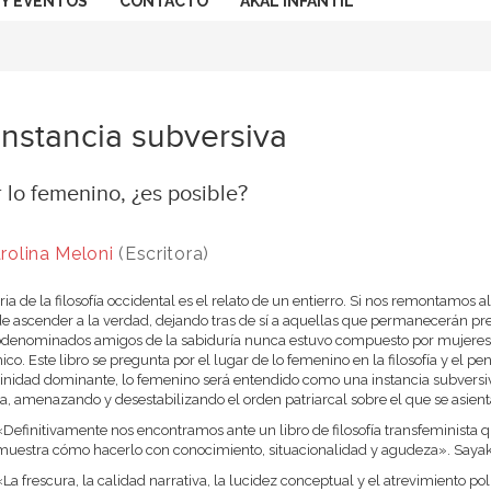
 Y EVENTOS
CONTACTO
AKAL INFANTIL
instancia subversiva
 lo femenino, ¿es posible?
rolina Meloni
(Escritora)
ria de la filosofía occidental es el relato de un entierro. Si nos remontamos al
e ascender a la verdad, dejando tras de sí a aquellas que permanecerán pre
odenominados amigos de la sabiduría nunca estuvo compuesto por mujeres, e
ico. Este libro se pregunta por el lugar de lo femenino en la filosofía y el
nidad dominante, lo femenino será entendido como una instancia subversiva
ica, amenazando y desestabilizando el orden patriarcal sobre el que se asient
«Definitivamente nos encontramos ante un libro de filosofía transfeminista que
muestra cómo hacerlo con conocimiento, situacionalidad y agudeza». Sayak
«La frescura, la calidad narrativa, la lucidez conceptual y el atrevimiento pol