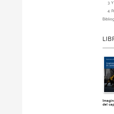
3. 
4. 
Bibliog
LI
Imagin
del ca