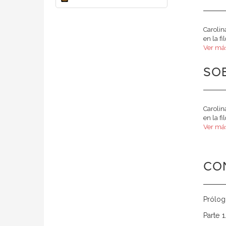
Carolin
en la f
Ver más
SO
Carolin
en la f
Ver más
CO
Prólog
Parte 1