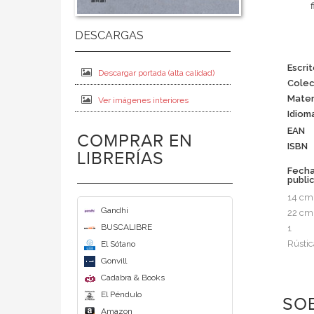
Escri
Descargar portada (alta calidad)
Colec
Mater
Ver imágenes interiores
Idiom
EAN
COMPRAR EN
ISBN
LIBRERÍAS
Fech
publi
14 cm
Gandhi
22 cm
BUSCALIBRE
1
Rústic
El Sótano
Gonvill
Cadabra & Books
El Péndulo
SOB
Amazon