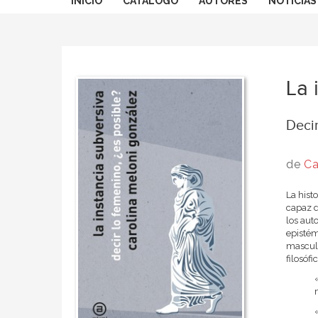
INICIO
CATÁLOGO
AUTORES
NOTICIAS
La 
Decir
de
Ca
La histo
capaz d
los aut
epistém
masculi
filosóf