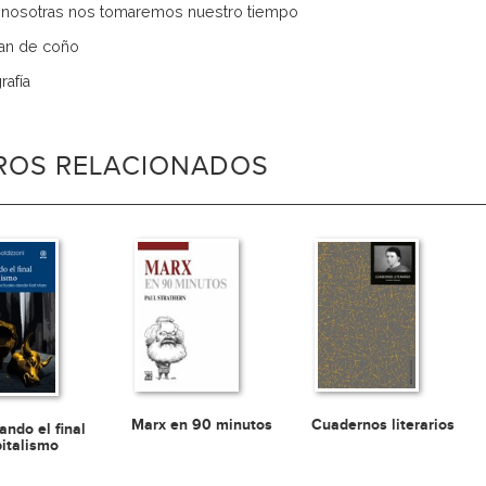
Y nosotras nos tomaremos nuestro tiempo
Pan de coño
rafía
BROS RELACIONADOS
Marx en 90 minutos
Cuadernos literarios
ando el final
pitalismo