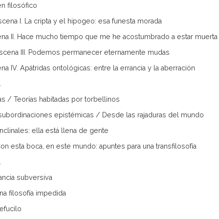
en filosófico
Escena I. La cripta y el hipogeo: esa funesta morada
ena II. Hace mucho tiempo que me he acostumbrado a estar muert
Escena III. Podemos permanecer eternamente mudas
na IV. Apátridas ontológicas: entre la errancia y la aberración
.
as / Teorías habitadas por torbellinos
Insubordinaciones epistémicas / Desde las rajaduras del mundo
Sinclinales: ella está llena de gente
. Con esta boca, en este mundo: apuntes para una transfilosofía
.
tancia subversiva
Una filosofía impedida
Refucilo