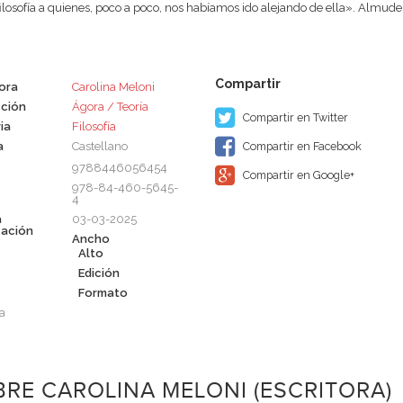
filosofía a quienes, poco a poco, nos habíamos ido alejando de ella». Almu
tora
Carolina Meloni
ción
Ágora / Teoría
Compartir en Twitter
ia
Filosofía
a
Castellano
Compartir en Facebook
9788446056454
Compartir en Google+
978-84-460-5645-
4
a
03-03-2025
cación
Ancho
Alto
Edición
Formato
a
RE CAROLINA MELONI (ESCRITORA)