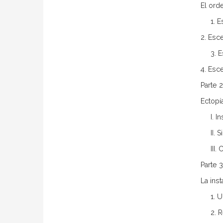
El ord
1. 
2. Esc
3. 
4. Esce
Parte 2
Ectopí
I. 
II. 
III
Parte 3
La ins
1. 
2. 