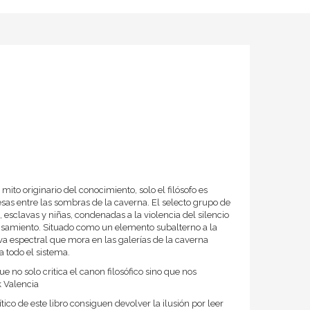
 mito originario del conocimiento, solo el filósofo es
sas entre las sombras de la caverna. El selecto grupo de
sclavas y niñas, condenadas a la violencia del silencio
 pensamiento. Situado como un elemento subalterno a la
 espectral que mora en las galerías de la caverna
a todo el sistema.
 no solo critica el canon filosófico sino que nos
 Valencia
ítico de este libro consiguen devolver la ilusión por leer