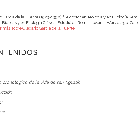
o García de la Fuente (1929-1998) fue doctor en Teología y en Filología Semít
s Bíblicas y en Filología Clásica. Estudió en Roma, Lovaina, Wurzburgo, Coloni
r más sobre Olegario Garcia de la Fuente
NTENIDOS
 cronológico de la vida de san Agustín
ucción
or
obra