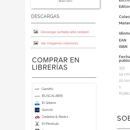
Escrit
Editor
Colec
Mater
Descargar portada (alta calidad)
Idiom
EAN
Ver imágenes interiores
ISBN
Fech
COMPRAR EN
publi
LIBRERÍAS
352
14 cm
22 cm
1
Gandhi
Rústic
BUSCALIBRE
El Sótano
Gonvill
SOB
Cadabra & Books
El Péndulo