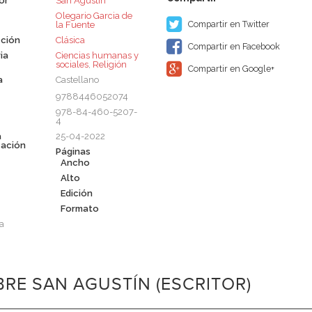
or
San Agustín
Olegario Garcia de
Compartir en Twitter
la Fuente
ción
Clásica
Compartir en Facebook
ia
Ciencias humanas y
sociales
,
Religión
Compartir en Google+
a
Castellano
9788446052074
978-84-460-5207-
4
a
25-04-2022
cación
Páginas
Ancho
Alto
Edición
Formato
a
RE SAN AGUSTÍN (ESCRITOR)