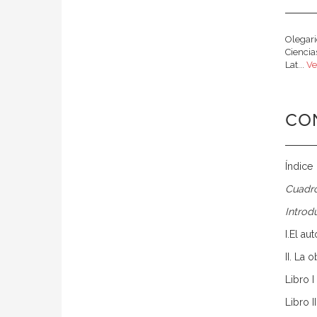
Olegari
Ciencia
Lat...
Ve
CO
Índice
Cuadro
Introd
I.El aut
II. La 
Libro I
Libro II