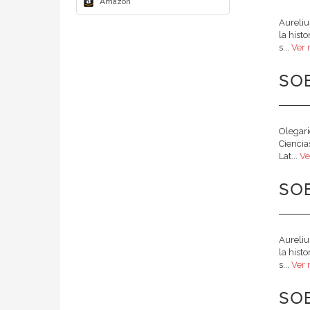
Amazon
Aureliu
la hist
s...
Ver 
SOB
Olegari
Ciencia
Lat...
Ve
SO
Aureliu
la hist
s...
Ver 
SOB