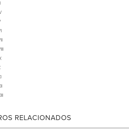
I
V
V
I
II
III
X
X
I
II
II
BROS RELACIONADOS