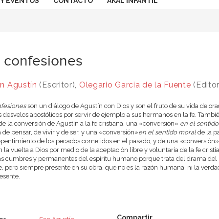
 Y EVENTOS
CONTACTO
AKAL INFANTIL
 confesiones
n Agustín
(Escritor),
Olegario Garcia de la Fuente
(Editor
fesiones
son un diálogo de Agustín con Dios y son el fruto de su vida de or
s desvelos apostólicos por servir de ejemplo a sus hermanos en la fe. Tambi
de la conversión de Agustín a la fe cristiana, una «conversión»
en el sentid
de pensar, de vivir y de ser, y una «conversión»
en el sentido moral
de la pa
epentimiento de los pecados cometidos en el pasado; y de una «conversión»
n la vuelta a Dios por medio de la aceptación libre y voluntaria de la fe cristi
as cumbres y permanentes del espíritu humano porque trata del drama del h
le, pero siempre presente en su obra, que no es la razón humana, ni la verdad
esente.