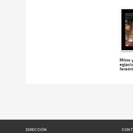
Mitos 
egipci
faraón
DIRECCIÓN
CONT