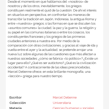
Desde el momento en que hablamos del «nosotros» de
nosotros y de los otros, inevitablemente, los griegos
constituyen realmente el quid de la cuestión. De ahí el interés
en situarlos en perspectiva, en confrontar las maneras de
transcribir la tradición en Japón, Indonesia, la antigua Roma y
entre «nuestros» griegos; o las formas en que se discuten los
«asuntos comunes» la ciudad, la paz y la guerra, la religión y
su papel en las comunas italianas o entre los cosacos, los
constituyentes franceses y los griegos de las primeras
ciudades anteriores a nuestra era. Por medio de la
comparación con otras civilizaciones, y gracias al viaje de ida y
vuelta entre el ayer y la actualidad, se pretende arrojar una
nueva luz sobre algunas de las cuestiones que más afectan a
nuestras sociedades: ¿cómo se fabrica «lo político»? ¿Existe un
lugar para ello? ¿Qué es ser autóctono? ¿Qué es la civilización
occidental? A contracorriente de las ideas preconcebidas,
Marcel Detienne ofrece, en esta brillante monografía, una
«lección» griega para nuestro tiempo.
Escritor
Marcel Detienne
Colección
Universitaria
Materia
Ciencias humanas y sociales
,