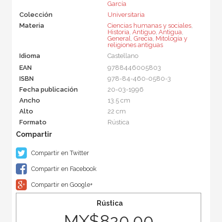
García
Colección
Universitaria
Materia
Ciencias humanas y sociales
,
Historia
,
Antiguo
,
Antigua
,
General
,
Grecia
,
Mitología y
religiones antiguas
Idioma
Castellano
EAN
9788446005803
ISBN
978-84-460-0580-3
Fecha publicación
20-03-1996
Ancho
13.5 cm
Alto
22 cm
Formato
Rústica
Compartir en Twitter
Compartir en Facebook
Compartir en Google+
Rústica
MX$820.00