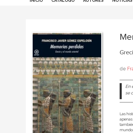
INICIO
CATÁLOGO
AUTORES
NOTICIAS
Mem
Greci
de
Fr
En 
se d
Las his
apenas 
también
mundos.