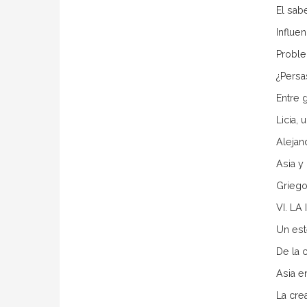
El sab
Influe
Proble
¿Persa
Entre 
Licia, 
Alejan
Asia y
Griego
VI. L
Un est
De la 
Asia e
La cre