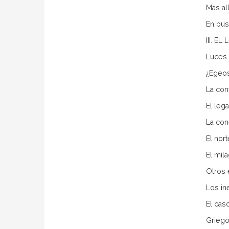
Más al
En bus
III. 
Luces 
¿Egeos
La con
El leg
La con
El nort
El mil
Otros 
Los in
El cas
Griego