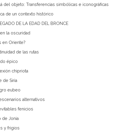
lá del objeto: Transferencias simbólicas e iconográficas
ca de un contexto histórico
EL LEGADO DE LA EDAD DEL BRONCE
en la oscuridad
 en Oriente?
tinuidad de las rutas
ado épico
exión chipriota
e de Siria
agro eubeo
escenarios alternativos
evitables fenicios
o de Jonia
s y frigios