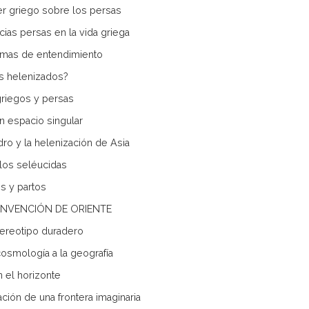
er griego sobre los persas
ncias persas en la vida griega
mas de entendimiento
s helenizados?
griegos y persas
un espacio singular
dro y la helenización de Asia
 los seléucidas
s y partos
A INVENCIÓN DE ORIENTE
ereotipo duradero
cosmología a la geografía
n el horizonte
ación de una frontera imaginaria