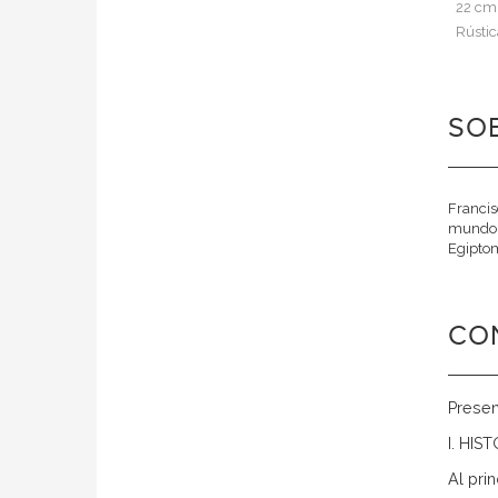
22 cm
Rústic
SOB
Francis
mundo g
Egiptom
CO
Presen
I. HI
Al pri