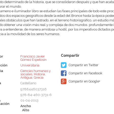
 determinado de la historia, que se consolidaron después y que han acabad
urar el mundo.
 ameno e iluminador libro se estudian las fases principales de todo este pro
stos dos espacios geográficos desde la edad del Bronce hasta la época posteri
ales obstáculos que han lastrado, en el terreno historiográfico, un estudio m
o obtener una visión más real y compleja de dos mundos profundamente i
iva a entenderse, de manera amistosa u hostil, por los imperativos dictados por
ia a la movilidad de los seres humanos.
or
Francisco Javier
Gómez Espelosín
Compartir en Twitter
ción
Universitaria
ia
Ciencias humanas y
Compartir en Facebook
sociales
,
Historia
,
Antigua
,
Grecia
Compartir en Google+
a
Castellano
9788446037316
978-84-460-3731-6
a
01-04-2013
cación
Ancho
Alto