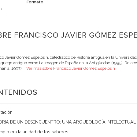
Formato
a
RE FRANCISCO JAVIER GÓMEZ ESPE
co Javier Gómez Espelosín, catedrático de Historia antigua en la Universidad
riego antiguo como La imagen de España en la Antigüedad (1995), Relatos de
anía (1997),...
Ver más sobre Francisco Javier Gómez Espelosín
NTENIDOS
tación
STORIA DE UN DESENCUENTRO: UNA ARQUEOLOGÍA INTELECTUAL
ncipio era la unidad de los saberes