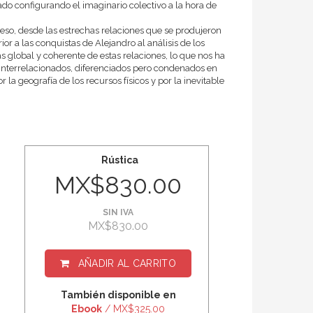
o configurando el imaginario colectivo a la hora de
ceso, desde las estrechas relaciones que se produjeron
or a las conquistas de Alejandro al análisis de los
ás global y coherente de estas relaciones, lo que nos ha
nterrelacionados, diferenciados pero condenados en
 la geografía de los recursos físicos y por la inevitable
Rústica
MX$830.00
SIN IVA
MX$830.00
AÑADIR AL CARRITO
También disponible en
Ebook
/ MX$325.00