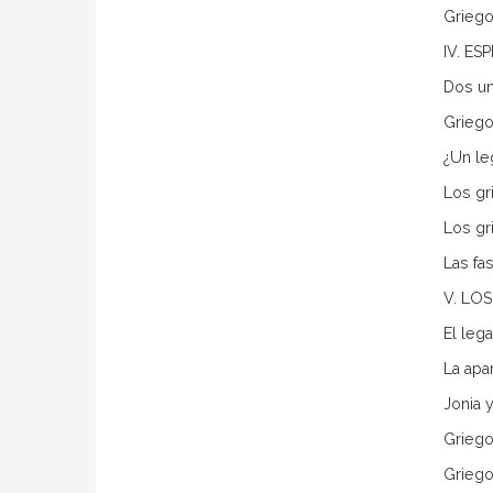
Griego
IV. E
Dos un
Griego
¿Un le
Los gr
Los gr
Las fas
V. LOS
El leg
La apa
Jonia 
Griego
Griego