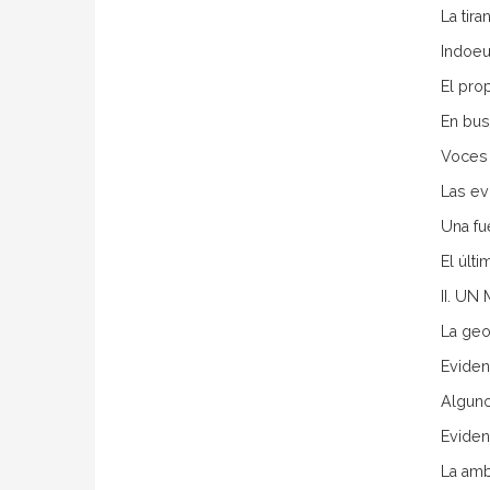
La tira
Indoeu
El pro
En bus
Voces 
Las ev
Una fu
El últ
II. U
La geo
Eviden
Alguno
Eviden
La amb