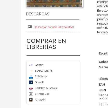
momento
estruct
En este
entre e
princip
impedid
Descargar portada (alta calidad)
definit
tendenc
COMPRAR EN
LIBRERÍAS
Escrit
Colec
Gandhi
Mater
BUSCALIBRE
El Sótano
Idiom
Gonvill
EAN
Cadabra & Books
ISBN
El Péndulo
Fech
publi
Amazon
14 cm