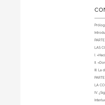
CO
Prólog
Introd
PARTE
LAS C
I. «Hac
II. «D
III. La
PARTE
LA CO
IV. ¿S
Interl