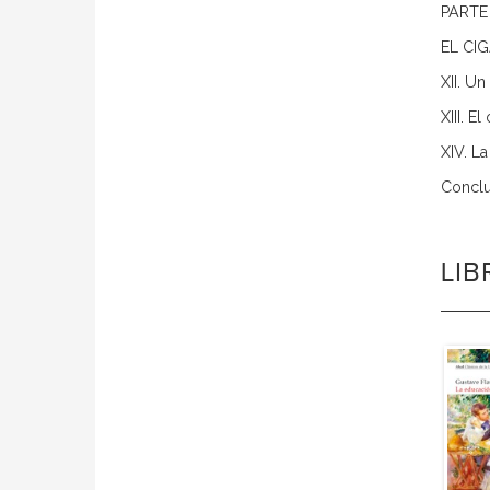
PARTE
EL CI
XII. Un
XIII. E
XIV. La
Conclu
LI