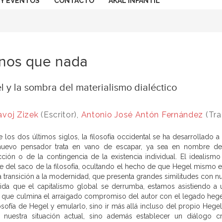
 Y EVENTOS
CONTACTO
AKAL INFANTIL
nos que nada
 y la sombra del materialismo dialéctico
avoj Zizek
(Escritor),
Antonio José Antón Fernández
(Tra
e los dos últimos siglos, la filosofía occidental se ha desarrollado
uevo pensador trata en vano de escapar, ya sea en nombre de 
ción o de la contingencia de la existencia individual. El idealism
 del saco de la filosofía, ocultando el hecho de que Hegel mismo e
la transición a la modernidad, que presenta grandes similitudes con n
da que el capitalismo global se derrumba, estamos asistiendo a 
que culmina el arraigado compromiso del autor con el legado hegelia
losofía de Hegel y emularlo, sino ir más allá incluso del propio Hegel
r nuestra situación actual, sino además establecer un diálogo c