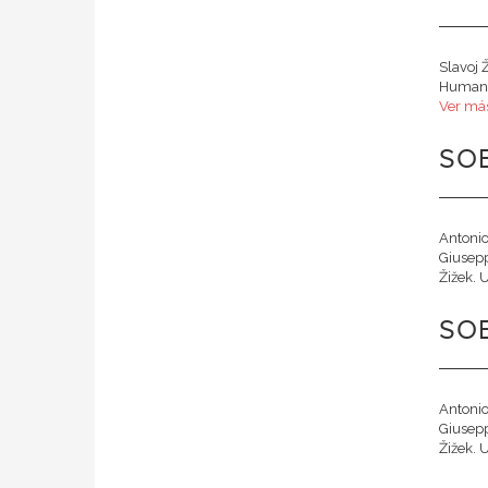
Slavoj Ž
Humanit
Ver más
SO
Antonio
Giusepp
Žižek. U
SO
Antonio
Giusepp
Žižek. U