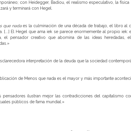
poráneo; con Heidegger, Badiou, el realismo especulativo, la física 
ará y terminará con Hegel.
s que nada
es la culminación de una década de trabajo, el libro al 
. [....] El Hegel que ama iek se parece enormemente al propio iek: 
a, el pensador creativo que abomina de las ideas heredadas, 
das.»
sclarecedora interpretación de la deuda que la sociedad contempor
blicación de Menos que nada es el mayor y más importante acontecim
 pensadores ilustran mejor las contradicciones del capitalismo con
ctuales públicos de fama mundial.»