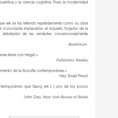
cuántica y la ciencia cognitiva. Pues la modernidad
que iek se ha referido repetidamente como su obra
el iconoclasta implacable, el inquieto forjador de la
el debelador de las verdades convencionalmente
Bookforum
ánea tiene con Hegel.»
Publishers Weekly
iento de la filosofía contemporánea.»
Hey Small Press!
temporáneo que Slavoj iek [...] uno de los pocos
John Gray,
New York Review of Books