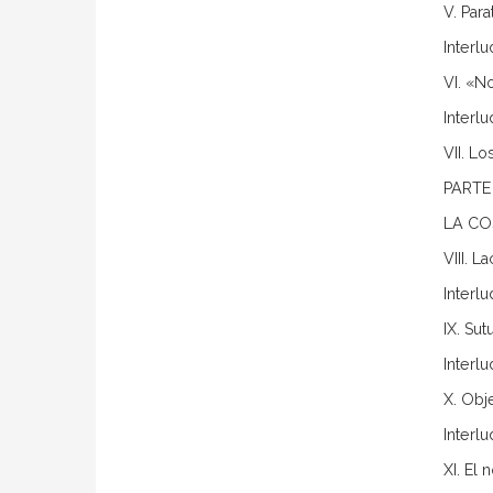
V. Para
Interlu
VI. «N
Interlu
VII. L
PARTE
LA CO
VIII. 
Interl
IX. Sut
Interl
X. Obj
Interl
XI. El 