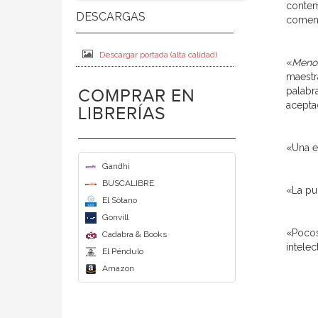
contem
comenz
Descargar portada (alta calidad)
«
Meno
maestra
palabr
COMPRAR EN
acepta
LIBRERÍAS
«Una e
Gandhi
BUSCALIBRE
«La pu
El Sótano
Gonvill
«Pocos
Cadabra & Books
intele
El Péndulo
Amazon