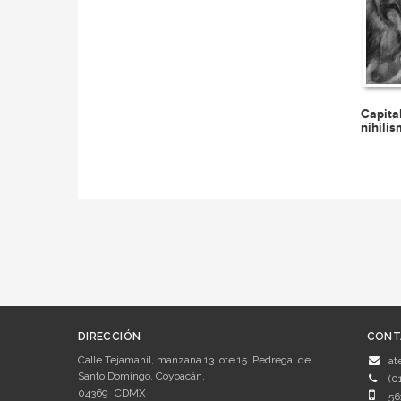
Capita
nihili
DIRECCIÓN
CONT
Calle Tejamanil, manzana 13 lote 15. Pedregal de
at
Santo Domingo, Coyoacán.
(0
04369
CDMX
56