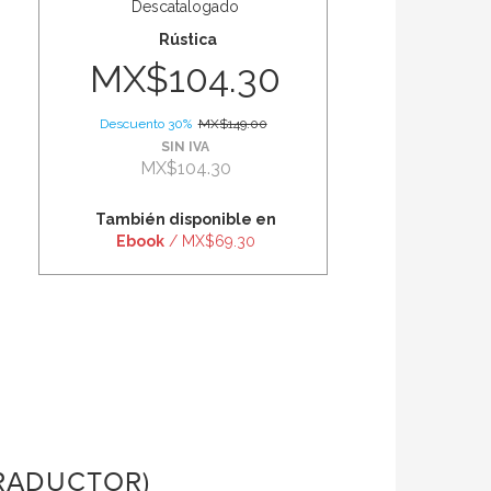
Descatalogado
Rústica
MX$104.30
Descuento 30%
MX$149.00
SIN IVA
MX$104.30
También disponible en
Ebook
/ MX$69.30
RADUCTOR)