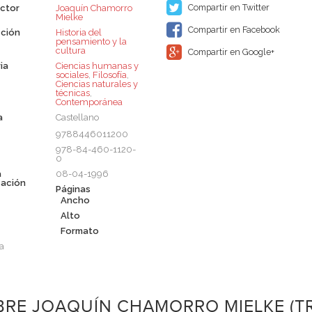
Compartir en Twitter
ctor
Joaquín Chamorro
Mielke
Compartir en Facebook
ción
Historia del
pensamiento y la
cultura
Compartir en Google+
ia
Ciencias humanas y
sociales
,
Filosofía
,
Ciencias naturales y
técnicas
,
Contemporánea
a
Castellano
9788446011200
978-84-460-1120-
0
a
08-04-1996
cación
Páginas
Ancho
Alto
Formato
a
BRE JOAQUÍN CHAMORRO MIELKE (T