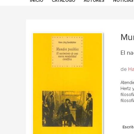
INICIO
CATÁLOGO
AUTORES
NOTICIAS
Mun
El na
de
Ha
Atendi
Hertz 
filosof
filoso
Escrit