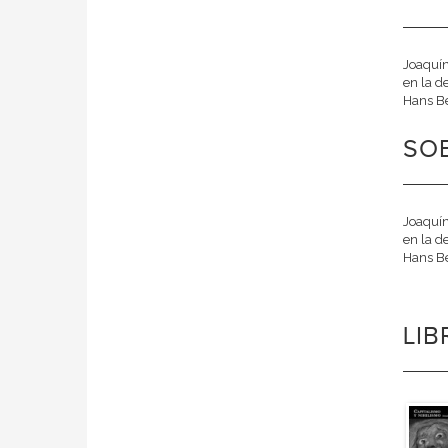
Joaquín
en la d
Hans Bel
SO
Joaquín
en la d
Hans Bel
LI