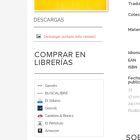
Tradu
Colec
Mater
Descargar portada (alta calidad)
COMPRAR EN
Idiom
EAN
LIBRERÍAS
ISBN
Fech
publi
Gandhi
72
BUSCALIBRE
17 cm
El Sótano
24 cm
Gonvill
Rústic
Cadabra & Books
El Péndulo
Amazon
SO