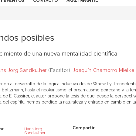
 Y EVENTOS
CONTACTO
AKAL INFANTIL
dos posibles
cimiento de una nueva mentalidad científica
ns Jorg Sandkulher
(Escritor),
Joaquín Chamorro Mielke
endo al desarrollo de la lógica inductiva desde Whewll y Trendelenbu
y Boltzmann, hasta el neokantismo, el prgamatismo peirceano y la f
ía de E. Cassirer, el autor propone la tesis de que, desde la perspect
fía del espíritu, hemos perdido la naturaleza y entrado en cambio en 
or
Hans Jorg
Sandkulher