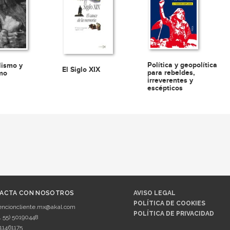
Política y geopolítica
lismo y
El Siglo XIX
para rebeldes,
smo
irreverentes y
escépticos
ACTA CON NOSOTROS
AVISO LEGAL
POLÍTICA DE COOKIES
encioncliente.mx@akal.com
POLÍTICA DE PRIVACIDAD
1 55) 50190448
11461175