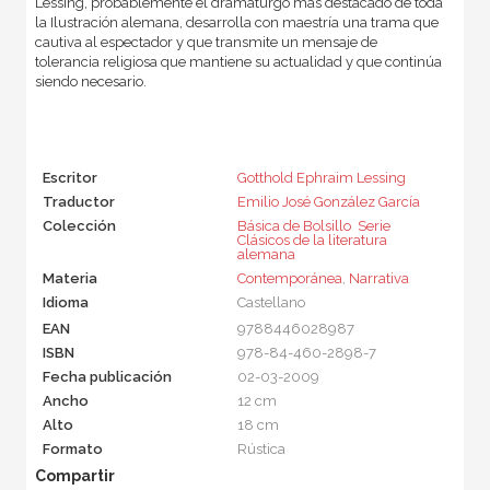
Lessing, probablemente el dramaturgo más destacado de toda
la Ilustración alemana, desarrolla con maestría una trama que
cautiva al espectador y que transmite un mensaje de
tolerancia religiosa que mantiene su actualidad y que continúa
siendo necesario.
Escritor
Gotthold Ephraim Lessing
Traductor
Emilio José González García
Colección
Básica de Bolsillo  Serie
Clásicos de la literatura
alemana
Materia
Contemporánea
,
Narrativa
Idioma
Castellano
EAN
9788446028987
ISBN
978-84-460-2898-7
Fecha publicación
02-03-2009
Ancho
12 cm
Alto
18 cm
Formato
Rústica