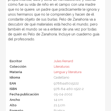
cómo fue su vida de niño en el campo con una madre
que no le quiere, un padre que prácticamente le ignora y
unos hermanos que no le comprenden y hacen de él
constante objeto de sus burlas. Pelo de Zanahoria va a
descubrir de qué materiales está hecho el mundo; pero
también el mundo se va a enterar de una vez por todas
de quién es Pelo de Zanahoria. Incluye un cuaderno guía
del profesorado.
Escritor
Jules Renard
Colección
Literaturas
Materia
Lengua y literatura
Idioma
Castellano
EAN
9788446015222
ISBN
978-84-460-1522-2
Fecha publicación
05-04-2002
Ancho
14 cm
Alto
21.5 cm
Formato
Rústica