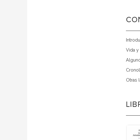
CO
Introd
Vida y
Alguno
Cronol
Otras 
LI