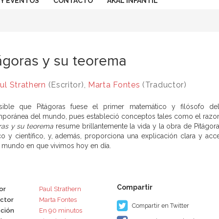
 Y EVENTOS
CONTACTO
AKAL INFANTIL
ágoras y su teorema
ul Strathern
(Escritor),
Marta Fontes
(Traductor)
sible que Pitágoras fuese el primer matemático y filósofo d
poránea del mundo, pues estableció conceptos tales como el razon
ras y su teorema
resume brillantemente la vida y la obra de Pitágor
ico y científico, y, además, proporciona una explicación clara y acc
l mundo en que vivimos hoy en día.
or
Paul Strathern
ctor
Marta Fontes
Compartir en Twitter
ción
En 90 minutos