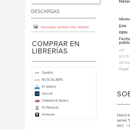
Mater
Idiom
EAN
Descargar portada (alta calidad)
ISBN
Fech
COMPRAR EN
publi
LIBRERÍAS
112
12 cm
18 cm
Papel
Gandhi
BUSCALIBRE
El Sótano
SOB
Gonvill
Cadabra & Books
El Péndulo
Amazon
Nació e
series 
lect...
V