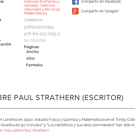
ia
Ciencias humanas y
Compartir en Facebook
sociales
,
Ciencias
naturales y técnicas
,
Compartir en Google+
Matemáticas
a
Castellano
9788432316593
978-84-323-1659-3
a
10-03-2014
cación
Páginas
Ancho
Alto
Formato
RE PAUL STRATHERN (ESCRITOR)
n Londres en 1940, estudió Física y Química y Matemáticas en el Trinity Colle
"Filósofos en 90 minutos" y "Los científicos y sus descubrimientos" han sido 
er más sobre Paul Strathern