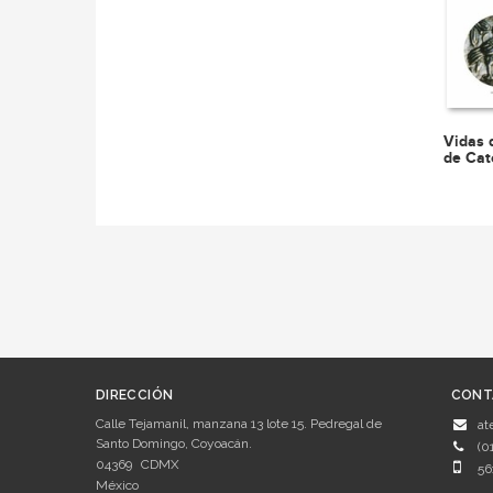
Vidas 
de Cat
DIRECCIÓN
CONT
Calle Tejamanil, manzana 13 lote 15. Pedregal de
at
Santo Domingo, Coyoacán.
(0
04369
CDMX
56
México