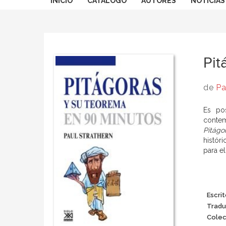
INICIO
CATÁLOGO
AUTORES
NOTICIAS
Pit
de
Pa
Es po
contem
Pitágo
histór
para e
Escrit
Tradu
Colec