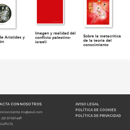
Imagen y realidad del
Sobre la metacrítica
de Aristides y
conflicto palestino-
de la teoría del
ón
israelí
conocimiento
ACTA CON NOSOTROS
AVISO LEGAL
POLÍTICA DE COOKIES
encioncliente.mx@akal.com
POLÍTICA DE PRIVACIDAD
1 55) 50190448
11461175