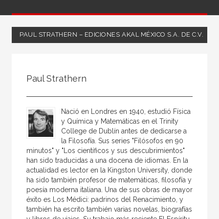
PAUL STRATHERN – EDICIONES AKAL MÉXICO S.A. DE C.V.
Todos
Coordinador
Paul Strathern
Editor
Escritor
Nació en Londres en 1940, estudió Física
Ilustrador
y Química y Matemáticas en el Trinity
College de Dublín antes de dedicarse a
Ilustradora
la Filosofía. Sus series "Filósofos en 90
minutos" y "Los científicos y sus descubrimientos"
Traductor
han sido traducidas a una docena de idiomas. En la
actualidad es lector en la Kingston University, donde
ha sido también profesor de matemáticas, filosofía y
poesía moderna italiana. Una de sus obras de mayor
éxito es Los Médici: padrinos del Renacimiento, y
también ha escrito también varias novelas, biografías