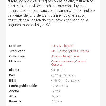
autora recoge en sus páginas obras de arte, testimonios
de artistas, entrevistas, reseñas..., que constituyen un
material de primera mano absolutamente imprescindible
para entender uno de los movimientos que mayor
trascendencia han tenido en el devenir artístico de la
segunda mitad del siglo XX.
Escritor
Lucy R. Lippard
Traductor
Mª Luz Rodríguez Olivares
Colección
Arte contemporáneo
Materia
Contemporánea
,
General
,
General
Idioma
Castellano
EAN
9788446011750
ISBN
978-84-460-1175-0
Fecha publicación
27-01-2004
Ancho
17 cm
Alto
24 cm
Formato
Rústica