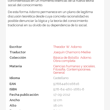
convirtiéndolas en un momento esencial de la nueva teoría
social del conocimiento.
De esta forma Adorno permanece en un plano de legítima
discusión teorética desde cuya concreta racionalidad es
posible denunciar la lógica y la teoría del conocimiento
tradicional en su olvido de su dependencia de lo social.
Escritor
Theodor W. Adorno
Traductor
Joaquín Chamorro Mielke
Colección
Básica de Bolsillo  Adorno.
Obra completa
Materia
Ciencias humanas y sociales
,
Filosofía
,
Contemporánea
,
General
Idioma
Castellano
EAN
9788446016816
ISBN
978-84-460-1681-6
Fecha publicación
17-09-2012
Ancho
12 cm
Alto
18 cm