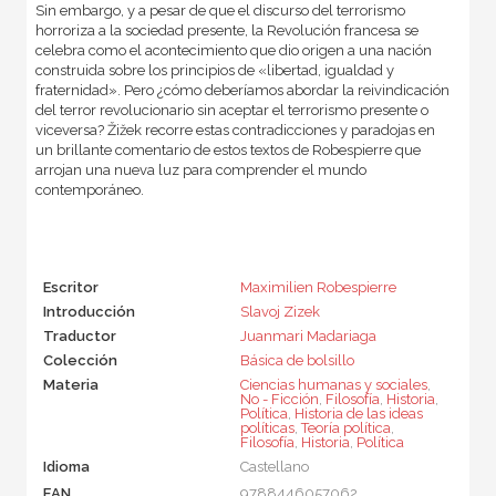
Sin embargo, y a pesar de que el discurso del terrorismo
horroriza a la sociedad presente, la Revolución francesa se
celebra como el acontecimiento que dio origen a una nación
construida sobre los principios de «libertad, igualdad y
fraternidad». Pero ¿cómo deberíamos abordar la reivindicación
del terror revolucionario sin aceptar el terrorismo presente o
viceversa? Žižek recorre estas contradicciones y paradojas en
un brillante comentario de estos textos de Robespierre que
arrojan una nueva luz para comprender el mundo
contemporáneo.
Escritor
Maximilien Robespierre
Introducción
Slavoj Zizek
Traductor
Juanmari Madariaga
Colección
Básica de bolsillo
Materia
Ciencias humanas y sociales
,
No - Ficción
,
Filosofía
,
Historia
,
Política
,
Historia de las ideas
políticas
,
Teoría política
,
Filosofía
,
Historia
,
Política
Idioma
Castellano
EAN
9788446057062