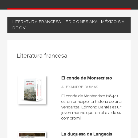
LITERATURA FRANCESA – EDICIONES AKAL MÉXICO S.A.
DE C.V.
FILTRADO POR:
Literatura francesa
Ficción
Literatura francesa
El conde de Montecristo
ALEXANDRE DUMAS
El conde de Montecristo (1844)
MATERIAS
es, en principio, la historia de una
venganza. Edmond Dantès es un
Clásicos de la Literatura
joven marino que, en el día de su
compromi...
Clásicos griegos y latinos
Literatura alemana
La duquesa de Langeais