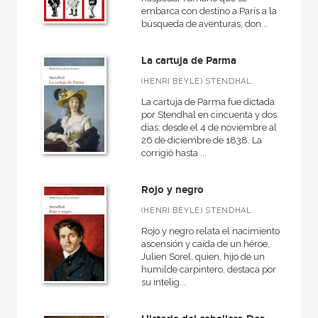
embarca con destino a París a la
Cartoné
búsqueda de aventuras, don...
Ebook
La cartuja de Parma
Ebook
(HENRI BEYLE) STENDHAL
Espiral
La cartuja de Parma fue dictada
Grapa
por Stendhal en cincuenta y dos
días: desde el 4 de noviembre al
Papel
26 de diciembre de 1838. La
corrigió hasta ...
Papel
Rústica
Rojo y negro
(HENRI BEYLE) STENDHAL
Rojo y negro relata el nacimiento,
ascensión y caída de un héroe,
CATÁLOGOS PDF
Julien Sorel, quien, hijo de un
humilde carpintero, destaca por
Catálogos PDF
su intelig...