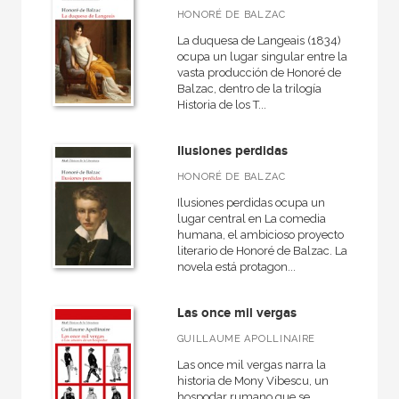
Literatura anglosajona
HONORÉ DE BALZAC
Literatura eslava
La duquesa de Langeais (1834)
ocupa un lugar singular entre la
Literatura española e hispanoamericana
vasta producción de Honoré de
Balzac, dentro de la trilogía
Literatura francesa
Historia de los T...
Novela Negra
Ilusiones perdidas
Novela contemporánea
HONORÉ DE BALZAC
Ilusiones perdidas ocupa un
lugar central en La comedia
humana, el ambicioso proyecto
NUESTRAS COLECCIONES
literario de Honoré de Balzac. La
novela está protagon...
Básica de Bolsillo  Serie Clásicos de la literatura francesa
Clásicos de la literatura
Las once mil vergas
GUILLAUME APOLLINAIRE
Las once mil vergas narra la
historia de Mony Vibescu, un
NUESTROS FORMATOS
hospodar rumano que se